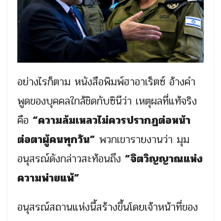
อย่างไรก็ตาม หนังสือพิมพ์ฮาอาเร็ตซ์ อ้างคำ
พูดของบุคคลใกล้ชิดกับซินีว่า เหตุผลที่แท้จริง
คือ
“ความล้มเหลวไม่ควรปรากฏต่อหน้า
ต่อตาผู้คนทุกวัน”
พวกเขารายงานว่า มุม
อนุสรณ์ดังกล่าวสะท้อนถึง
“จิตวิญญาณแห่ง
ความพ่ายแพ้”
อนุสรณ์สถานแห่งนี้สร้างขึ้นโดยเจ้าหน้าที่ของ