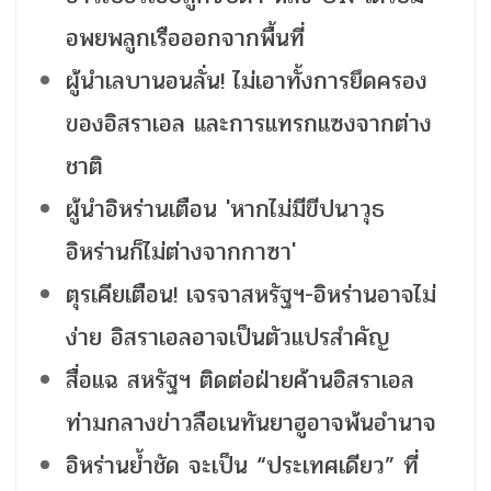
อพยพลูกเรือออกจากพื้นที่
ผู้นำเลบานอนลั่น! ไม่เอาทั้งการยึดครอง
ของอิสราเอล และการแทรกแซงจากต่าง
ชาติ
ผู้นำอิหร่านเตือน 'หากไม่มีขีปนาวุธ
อิหร่านก็ไม่ต่างจากกาซา'
ตุรเคียเตือน! เจรจาสหรัฐฯ-อิหร่านอาจไม่
ง่าย อิสราเอลอาจเป็นตัวแปรสำคัญ
สื่อแฉ สหรัฐฯ ติดต่อฝ่ายค้านอิสราเอล
ท่ามกลางข่าวลือเนทันยาฮูอาจพ้นอำนาจ
อิหร่านย้ำชัด จะเป็น “ประเทศเดียว” ที่