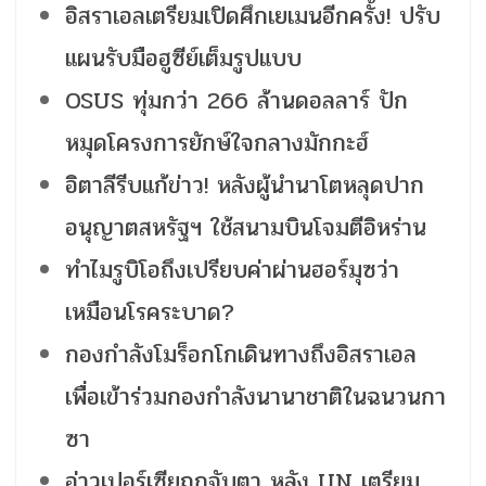
อิสราเอลเตรียมเปิดศึกเยเมนอีกครั้ง! ปรับ
แผนรับมือฮูซีย์เต็มรูปแบบ
OSUS ทุ่มกว่า 266 ล้านดอลลาร์ ปัก
หมุดโครงการยักษ์ใจกลางมักกะฮ์
อิตาลีรีบแก้ข่าว! หลังผู้นำนาโตหลุดปาก
อนุญาตสหรัฐฯ ใช้สนามบินโจมตีอิหร่าน
ทำไมรูบิโอถึงเปรียบค่าผ่านฮอร์มุซว่า
เหมือนโรคระบาด?
กองกำลังโมร็อกโกเดินทางถึงอิสราเอล
เพื่อเข้าร่วมกองกำลังนานาชาติในฉนวนกา
ซา
อ่าวเปอร์เซียถูกจับตา หลัง UN เตรียม