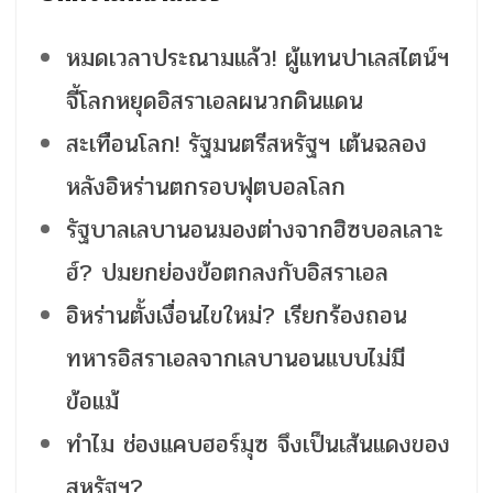
หมดเวลาประณามแล้ว! ผู้แทนปาเลสไตน์ฯ
จี้โลกหยุดอิสราเอลผนวกดินแดน
สะเทือนโลก! รัฐมนตรีสหรัฐฯ เต้นฉลอง
หลังอิหร่านตกรอบฟุตบอลโลก
รัฐบาลเลบานอนมองต่างจากฮิซบอลเลาะ
ฮ์? ปมยกย่องข้อตกลงกับอิสราเอล
อิหร่านตั้งเงื่อนไขใหม่? เรียกร้องถอน
ทหารอิสราเอลจากเลบานอนแบบไม่มี
ข้อแม้
ทำไม ช่องแคบฮอร์มุซ จึงเป็นเส้นแดงของ
สหรัฐฯ?