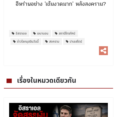
อิหร่านอย่าง 'เข้มงวดมาก' หลังสงคราม?
อิสราเอล
เลบานอน
สถานีโทรทัศน์
ข่าวโลกมุสลิมวันนี้
สงคราม
ปาเลสไตน์
เรื่องในหมวดเดียวกัน