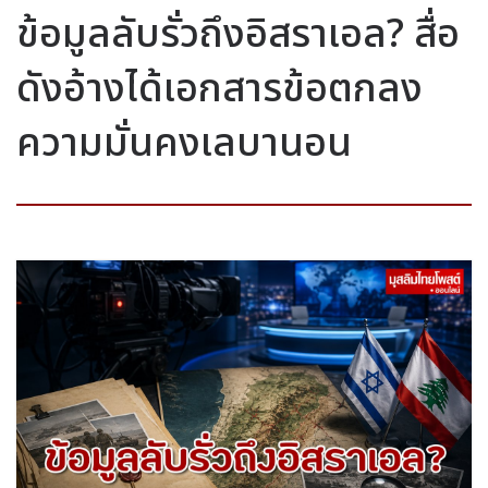
ข้อมูลลับรั่วถึงอิสราเอล? สื่อ
ดังอ้างได้เอกสารข้อตกลง
ความมั่นคงเลบานอน