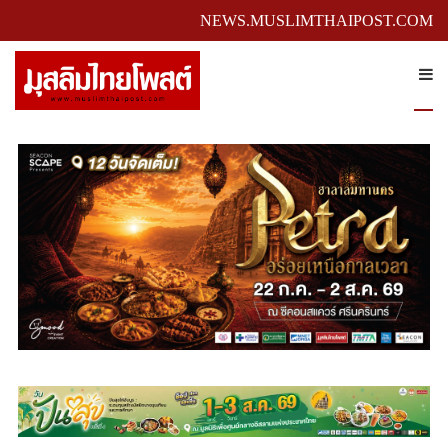
NEWS.MUSLIMTHAIPOST.COM