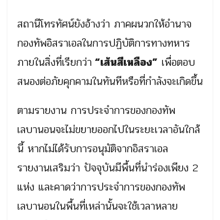
สถานีโทรทัศน์ยังอ้างว่า ภาคผนวกให้อำนาจ
กองทัพอิสราเอลในการปฏิบัติการทางทหาร
ภายในสิ่งที่เรียกว่า
“เส้นสีเหลือง”
เพื่อตอบ
สนองต่อภัยคุกคามในทันทีหรือที่กำลังจะเกิดขึ้น
ตามรายงาน การประจำการของกองทัพ
เลบานอนจะไม่ขยายออกไปในระยะเวลาอันใกล้
นี้ หากไม่ได้รับการอนุมัติจากอิสราเอล
รายงานเสริมว่า ปัจจุบันมีพื้นที่นำร่องเพียง 2
แห่ง และคาดว่าการประจำการของกองทัพ
เลบานอนในพื้นที่เหล่านั้นจะใช้เวลาหลาย