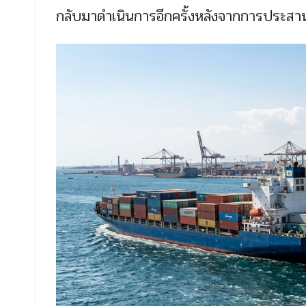
กลับมาดำเนินการอีกครั้งหลังจากการประส