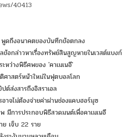
news/40413
าน พูดถึงอนาคตของบันทึกข้อตกลง
ังวลข้อกล่าวหาเรื่องทรัพย์สินสูญหายในเวสต์แบงก์
 ระหว่างพิธีศพของ 'คาเมเนอี'
ัติศาสตร์หน้าใหม่ในฟุตบอลโลก
ียิปต์ส่งสารถึงอิสราเอล
ิตรอาจไม่ต้องจ่ายค่าผ่านช่องแคบฮอร์มุซ
ธีศพ มีการประกอบพิธีสวดมนต์เพื่อคาเมเนอี
ราย เจ็บ 22 ราย
หลังระงับนานหลายเดือน