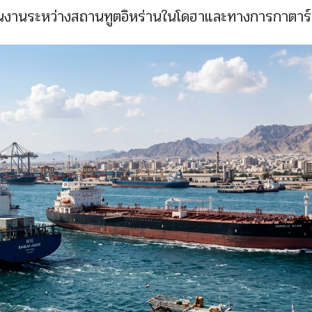
านงานระหว่างสถานทูตอิหร่านในโดฮาและทางการกาตาร์