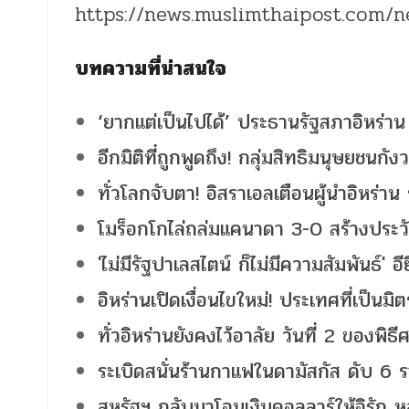
https://news.muslimthaipost.com/
บทความที่น่าสนใจ
‘ยากแต่เป็นไปได้’ ประธานรัฐสภาอิหร่
อีกมิติที่ถูกพูดถึง! กลุ่มสิทธิมนุษยชนก
ทั่วโลกจับตา! อิสราเอลเตือนผู้นำอิหร่าน
โมร็อกโกไล่ถล่มแคนาดา 3-0 สร้างประว
'ไม่มีรัฐปาเลสไตน์ ก็ไม่มีความสัมพันธ์' อ
อิหร่านเปิดเงื่อนไขใหม่! ประเทศที่เป็นม
ทั่วอิหร่านยังคงไว้อาลัย วันที่ 2 ของพิ
ระเบิดสนั่นร้านกาแฟในดามัสกัส ดับ 6 
สหรัฐฯ กลับมาโอนเงินดอลลาร์ให้อิรัก 