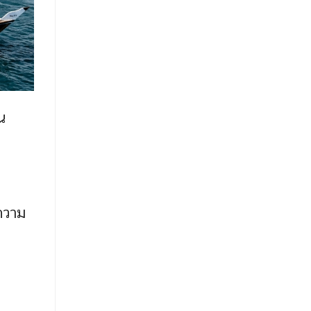
น
กความ