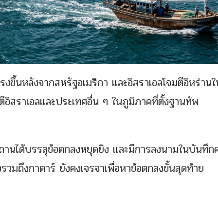
งขึ้นหลังจากสหรัฐอเมริกา และอิสราเอลโจมตีอิหร่านใ
อิสราเอลและประเทศอื่น ๆ ในภูมิภาคที่ตั้งฐานทัพ
ากีสถานได้บรรลุข้อตกลงหยุดยิง และมีการลงนามในบันทึ
ซึ่งรวมถึงกาตาร์ ยังคงเจรจาเพื่อหาข้อตกลงขั้นสุดท้าย