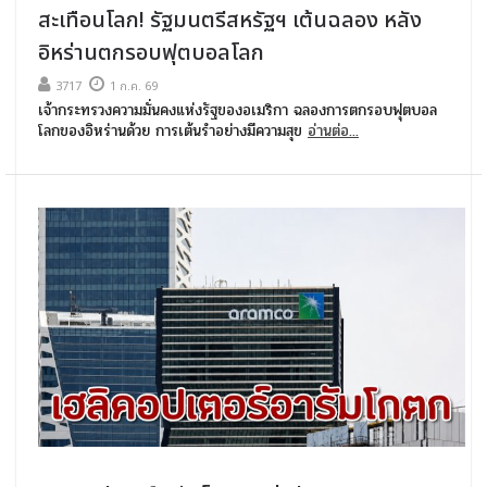
สะเทือนโลก! รัฐมนตรีสหรัฐฯ เต้นฉลอง หลัง
อิหร่านตกรอบฟุตบอลโลก
3717
1 ก.ค. 69
เจ้ากระทรวงความมั่นคงแห่งรัฐของอเมริกา ฉลองการตกรอบฟุตบอล
โลกของอิหร่านด้วย การเต้นรำอย่างมีความสุข
อ่านต่อ...