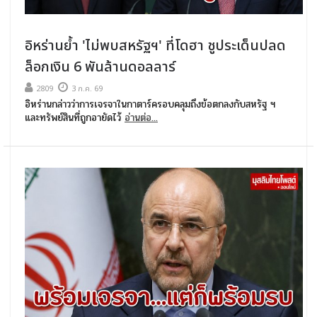
อิหร่านย้ำ 'ไม่พบสหรัฐฯ' ที่โดฮา ชูประเด็นปลด
ล็อกเงิน 6 พันล้านดอลลาร์
2809
3 ก.ค. 69
อิหร่านกล่าวว่าการเจรจาในกาตาร์ครอบคลุมถึงข้อตกลงกับสหรัฐ ฯ
และทรัพย์สินที่ถูกอายัดไว้
อ่านต่อ...