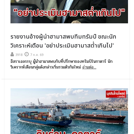
รายงานอ้างผู้นำฮามาสพบทีมทรัมป์ ขณะนัก
วิเคราะห์เตือน 'อย่าประเมินฮามาสต่ำเกินไป'
3918
7 ก.ค. 69
อิสราเอลระบุ ผู้นำฮามาสพบกับที่ปรึกษาของทรัมป์ในกาตาร์ นัก
วิเคราะห์เตือนกลุ่มดังกล่าวเริ่มรวมตัวกันใหม่
อ่านต่อ...