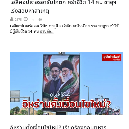
เฮลิคอปเตอร์อารัมโกตก คร่าชีวิต 14 คน ซาอุฯ
เร่งสอบหาสาเหตุ
2575
1 ก.ค. 69
เฮลิคอปเตอร์ของบริษัท ซาอุดี อะรัมโก ตกในเมือง ราส ทานูรา ทำให้
มีผู้เสียชีวิต 14 คน
อ่านต่อ...
อิหร่านตั้งเงื่อนไขใหม่? เรียกร้องถอนทหาร