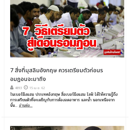
7 สิ่งที่มุสลิมอังกฤษ ควรเตรียมตัวก่อนร
อมฎอนจะมาถึง
4893
15 เม.ย. 62
ในเบอร์มิงแฮม ประเทศอังกฤษ สื่อเบอร์มิงแฮม ไลฟ์ ได้ให้ความรู้ถึง
การเตรียมตัวที่จะเผชิญกับการต้องอดอาหาร และน้ำ นอกเหนือจาก
นั้น...
อ่านต่อ...