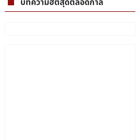
บทความฮิตสุดตลอดกาล