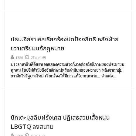
ปธน.อิสราเอลเรียกร้องปกป้องสิทธิ หลังฝ่าย
ขวาเตรียมแก้กฎหมาย
1826
27 ธ.ค. 65
ประธานาธิบดีอิสราเอลแสดงความห่วงกังวลต่อสวัสดิภาพของประชาชน
ทุกคน โดยไม่คำนึงถึงอัตลักษณ์หรือค่านิยมของพวกเขา หลังจากกลุ่ม
ขวาจัดในรัฐบาลใหม่ เรียกร้องให้มีการแก้ไขกฎหมาย...
อ่านต่อ...
นักเตะมุสลิมฝรั่งเศส ปฏิเสธสวมเสื้อหนุน
LBGTQ ลงสนาม