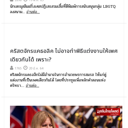
2898
19 พ.ค. 65
นักเตะมุสลิมฝรั่งเศสปฏิเสธสวมเสื้อที่ตีพิมพ์การสนับสนุนกลุ่ม LBGTQ
ลงสนาม...
อ่านต่อ...
คริสตจักรแคธอลิค ไม่อาจทำพิธีแต่งงานให้เพศ
เดียวกันได้ เพราะ?
1765
20 มี.ค. 64
คริสตจักรแคธอลิกไม่มีอำนาจในการอำนวยพรการสมรส ให้แก่คู่
แต่งงานที่เป็นเพศเดียวกันได้ โดยที่ประชุมเพื่อหลักคำสอนแห่ง
ศรัทธา....
อ่านต่อ...