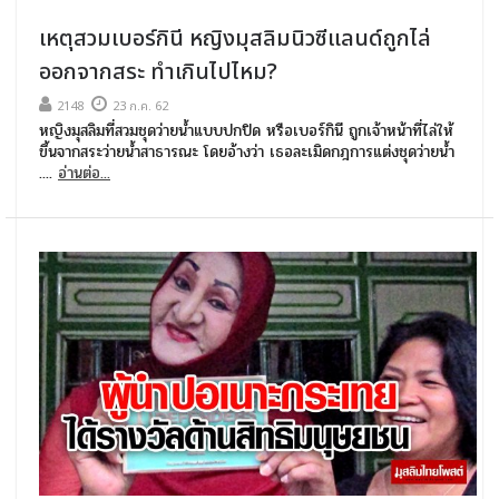
เหตุสวมเบอร์กินี หญิงมุสลิมนิวซีแลนด์ถูกไล่
ออกจากสระ ทำเกินไปไหม?
2148
23 ก.ค. 62
หญิงมุสลิมที่สวมชุดว่ายน้ำแบบปกปิด หรือเบอร์กินี ถูกเจ้าหน้าที่ไล่ให้
ขึ้นจากสระว่ายน้ำสาธารณะ โดยอ้างว่า เธอละเมิดกฎการแต่งชุดว่ายน้ำ
....
อ่านต่อ...