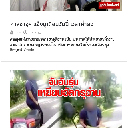
ศาลซาอุฯ แจ้งดูเดือนวันนี้ เวลาค่ำลง
3475
1 ส.ค. 62
ศาลสูงแห่งราชอาณาจักรซาอุดิอาระเบีย ประกาศให้ประชาชนทั่วราช
อาณาจักร ช่วยกันดูจันทร์เสี้ยว เพื่อกำหนดวันเริ่มต้นของเดือนซุล
ฮิจญะฮ์
อ่านต่อ...