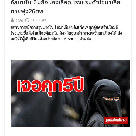
อัลชาบับ บึ้มยิงนองเลือด โรงแรมดังโซมาเลีย
ตายพุ่ง26ศพ
2286
15 ก.ค. 62
สถานการณ์ความรุนแรงใน โซมาเลีย หลังเกิดเหตุกลุ่มคนร้ายโจมตี
โรงแรมชื่อดังในเมืองคิสมาโย จังหวัดจูบาต่ำ ทางตะวันตกเฉียงใต้ ส่ง
ผลให้มีผู้เสียชีวิตแล้วอย่างน้อย 26 ราย....
อ่านต่อ...