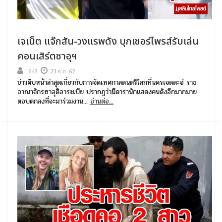
เจเน็ต แจ๊กสัน-วงแรพดัง บุกเซอร์ไพรส์รับเล่น
คอนเสิร์ตซาอุฯ
1643
23 ก.ค. 62
ข่าวคืบหน้าล่าสุดเกี่ยวกับการจัดเทศกาลดนตรีโลกที่นครเจดดะฮ์ ราช
อาณาจักรซาอุดิอาระเบีย ปรากฏว่ามีดารานักแสดงคนดังอีกมากมาย
ตอบตกลงที่จะมาร่วมงาน...
อ่านต่อ...