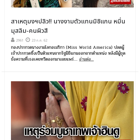
สาเหตุมงฯปลิว!! นางงามตัวแทนมิชิแกน หมิ่น
มุสลิม-คนผิวสี
2961
23 ก.ค. 62
กองประกวดนางงามโลกอเมริกา (Miss World America) ปลดผู้
เข้าประกวดซึ่งเป็นตัวแทนจากรัฐมิชิแกนออกจากตำแหน่ง หลังมีผู้ขุด
ข้อความที่เธอเคยทวีตออกมาเผยแพร่....
อ่านต่อ...