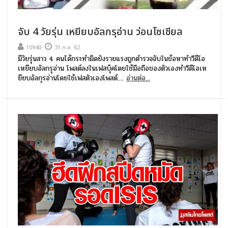
จับ 4 วัยรุ่น เหยียบอัลกรุอ่าน ว่อนโซเชียล
10940
31 ก.ค. 62
มีวัยรุ่นสาว 4 คนได้กระทำผิดยังรายแรงถูกตำรวจจับในข้อหาทำวีดีโอ
เหยียบอัลกรุอ่าน โพสต์ลงในเฟสบุ๊คโดยใช้มือถือของตัวเองทำวีดีโอเห
ยียบอัลกุรอ่านโดยใช้เฟสตัวเองโพสต์....
อ่านต่อ...