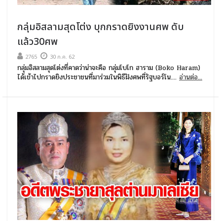
กลุ่มอิสลามสุดโต่ง บุกกราดยิงงานศพ ดับ
แล้ว30ศพ
2765
30 ก.ค. 62
กลุ่มอิสลามสุดโต่งที่คาดว่าน่าจะคือ กลุ่มโบโก ฮาราม (Boko Haram)
ได้เข้าไปกราดยิงประชาชนที่มาร่วมในพิธีฝังศพที่รัฐบอร์โน....
อ่านต่อ...