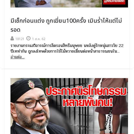
มีเซ็กก่อนแต่ง ถูกเฆี่ยน100ครั้ง เมินร่ำไห้แต่ไม่
รอด
18121
1 ส.ค. 62
รายงานกระแสวิจารณ์การลิดรอนสิทธิมนุษยช นหลังคู่รักหนุ่มสาววัย 22
ปีเทท่ากัน ถูกลงโทษด้วยการใช้ไม้หวายเฆี่ยนต่อหน้าสาธารณชนใน...
อ่านต่อ...