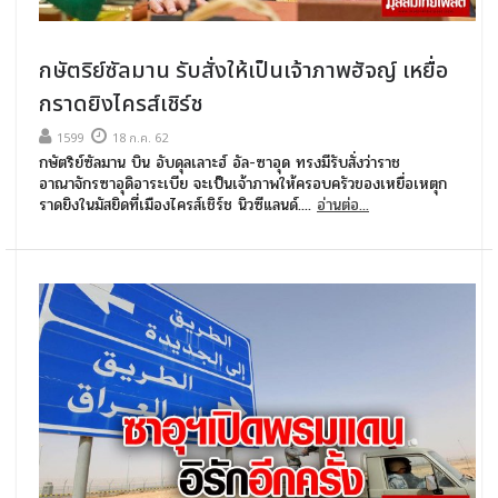
กษัตริย์ซัลมาน รับสั่งให้เป็นเจ้าภาพฮัจญ์ เหยื่อ
กราดยิงไครส์เชิร์ช
1599
18 ก.ค. 62
กษัตริย์ซัลมาน บิน อับดุลเลาะฮ์ อัล-ซาอุด ทรงมีรับสั่งว่าราช
อาณาจักรซาอุดิอาระเบีย จะเป็นเจ้าภาพให้ครอบครัวของเหยื่อเหตุก
ราดยิงในมัสยิดที่เมืองไครส์เชิร์ช นิวซีแลนด์....
อ่านต่อ...