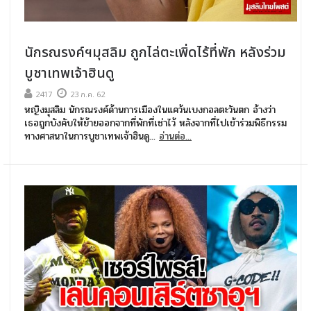
นักรณรงค์ฯมุสลิม ถูกไล่ตะเพิ่ดไร้ที่พัก หลังร่วม
บูชาเทพเจ้าฮินดู
2417
23 ก.ค. 62
หญิงมุสลิม นักรณรงค์ด้านการเมืองในแคว้นเบงกอลตะวันตก อ้างว่า
เธอถูกบังคับให้ย้ายออกจากที่พักที่เช่าไว้ หลังจากที่ไปเข้าร่วมพิธีกรรม
ทางศาสนาในการบูชาเทพเจ้าฮินดู...
อ่านต่อ...