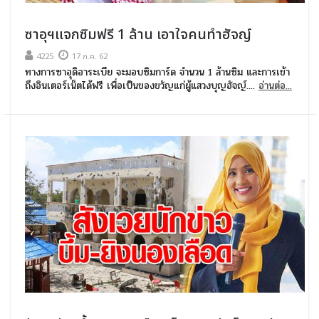
ซาอุฯแจกซิมฟรี 1 ล้าน เอาใจคนทำฮัจญ์
4225
17 ก.ค. 62
ทางการซาอุดิอาระเบีย จะมอบซิมการ์ด จำนวน 1 ล้านซิม และการเข้า
ถึงอินเตอร์เน็ตได้ฟรี เพื่อเป็นของขวัญแก่ผู้แสวงบุญฮัจญ์....
อ่านต่อ...