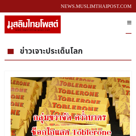
NEWS.MUSLIMTHAIPOST.COM
ข่าวเจาะประเด็นโลก