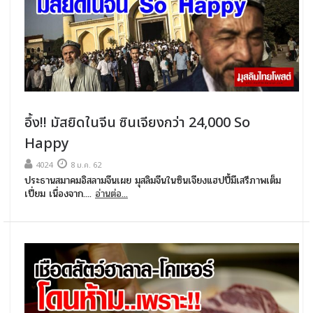
อึ้ง!! มัสยิดในจีน ซินเจียงกว่า 24,000 So
Happy
4024
8 ม.ค. 62
ประธานสมาคมอิสลามจีนเผย มุสลิมจีนในซินเจียงแฮปปี้มีเสรีภาพเต็ม
เปี่ยม เนื่องจาก....
อ่านต่อ...