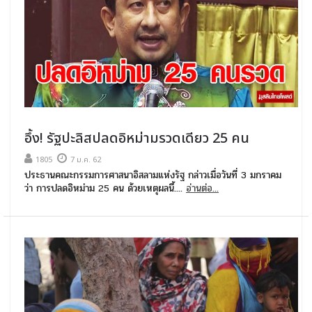
อึ้ง! รัฐปะลิสปลดอิหม่ามรวดเดียว 25 คน
1805
7 ม.ค. 62
ประธานคณะกรรมการศาสนาอิสลามแห่งรัฐ กล่าวเมื่อวันที่ 3 มกราคม
ว่า การปลดอิหม่าม 25 คน ด้วยเหตุผลนี้....
อ่านต่อ...