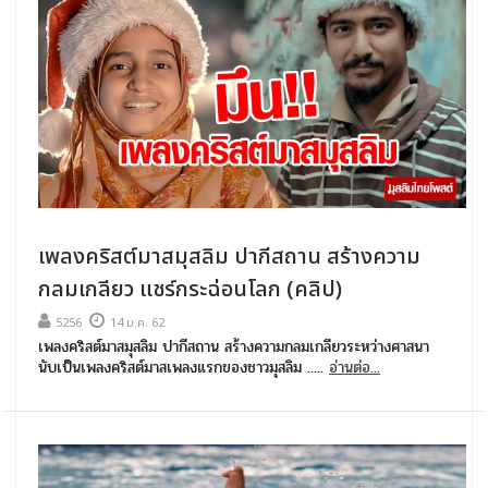
เพลงคริสต์มาสมุสลิม ปากีสถาน สร้างความ
กลมเกลียว แชร์กระฉ่อนโลก (คลิป)
5256
14 ม.ค. 62
เพลงคริสต์มาสมุสลิม ปากีสถาน สร้างความกลมเกลียวระหว่างศาสนา
นับเป็นเพลงคริสต์มาสเพลงแรกของชาวมุสลิม .....
อ่านต่อ...