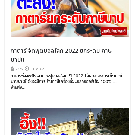
กาตาร์ จัดฟุตบอลโลก 2022 ยกระดับ ภาษี
บาป!!
2326
8 ม.ค. 62
กาตาร์ซึ่งจะเป็นเจ้าภาพฟุตบอลโลก ปี 2022 ได้นำมาตรการเก็บภาษี
บาปมาใช้ ซึ่งจะมีการเก็บภาษีเครื่องดื่มแอลกอฮอล์เต็ม 100% ....
อ่านต่อ...