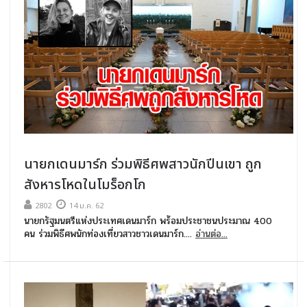
นายกเดนมาร์ก ร่วมพิธีศพสาวนักปีนเขา ถูก
สังหารโหดในโมร็อกโก
2802
14 ม.ค. 62
นายกรัฐมนตรีแห่งประเทศเดนมาร์ก พร้อมประชาชนประมาณ 400
คน ร่วมพิธีศพนักท่องเที่ยวสาวชาวเดนมาร์ก....
อ่านต่อ...