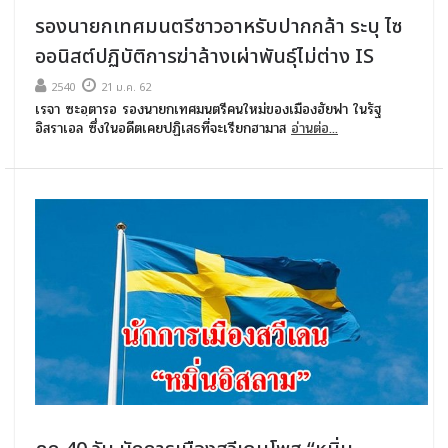
รองนายกเทศมนตรีชาวอาหรับปากกล้า ระบุ ไซ
ออนิสต์ปฏิบัติการฆ่าล้างเผ่าพันธุ์ไม่ต่าง IS
2540
21 ม.ค. 62
เรจา ซะอฺตารอ รองนายกเทศมนตรีคนใหม่ของเมืองฮัยฟา ในรัฐ
อิสราเอล ซึ่งในอดีตเคยปฏิเสธที่จะเรียกฮามาส
อ่านต่อ...