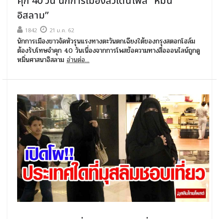
คุก 40 วัน นักการเมืองสวีเดนโพส “หมิ่น
อิสลาม”
1842
21 ม.ค. 62
นักการเมืองขาวจัดหัวรุนแรงทางตะวันตกเฉียงใต้ของกรุงสตอกโฮล์ม
ต้องรับโทษจำคุก 40 วันเนื่องจากการโพสข้อความทางสื่อออนไลน์ถูกดู
หมิ่นศาสนาอิสลาม
อ่านต่อ...