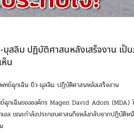
ว-มุสลิม ปฏิบัติศาสนหลังเสร็จงาน เป็
เห็น
ทย์ฉุกเฉิน ยิว-มุสลิม ปฏิบัติศาสนหลังเสร็จงาน
แพทย์ฉุกเฉินขององค์กร Magen David Adom (MDA) 
สราเอล ขณะกำลังประกอบศาสนกิจหลังกลับจากปฏิบัติหน้า
็น