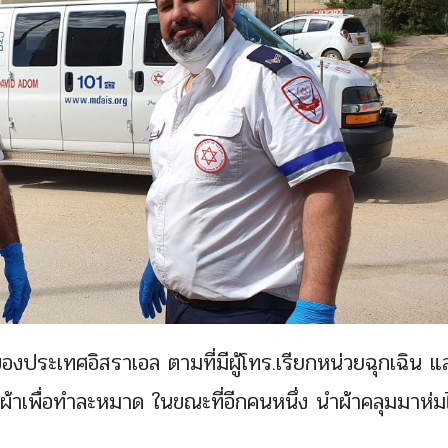
องประเทศอิสราเอล ตามที่มีผู้โทร.เรียกหน่วยฉุกเฉิน แล
ผ้าเพื่อทำละหมาด ในขณะที่อีกคนหนึ่ง นำผ้าคลุมมาห่ม