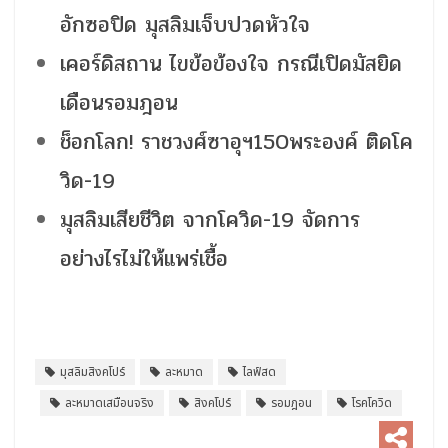
อักซอปิด มุสลิมเจ็บปวดหัวใจ
เคอร์ดิสถาน ไขข้อข้องใจ กรณีเปิดมัสยิด
เดือนรอมฎอน
ช็อกโลก! ราชวงศ์ซาอุฯ150พระองค์ ติดโค
วิด-19
มุสลิมเสียชีวิต จากโควิด-19 จัดการ
อย่างไรไม่ให้แพร่เชื้อ
มุสลิมสิงคโปร์
ละหมาด
ไลฟ์สด
ละหมาดเสมือนจริง
สิงคโปร์
รอมฎอน
โรคโควิด