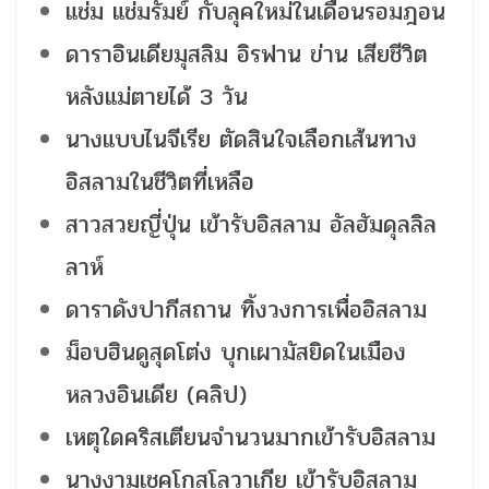
แช่ม แช่มรัมย์ กับลุคใหม่ในเดือนรอมฎอน
ดาราอินเดียมุสลิม อิรฟาน ข่าน เสียชีวิต
หลังแม่ตายได้ 3 วัน
นางแบบไนจีเรีย ตัดสินใจเลือกเส้นทาง
อิสลามในชีวิตที่เหลือ
สาวสวยญี่ปุ่น เข้ารับอิสลาม อัลฮัมดุลลิล
ลาห์
ดาราดังปากีสถาน ทิ้งวงการเพื่ออิสลาม
ม็อบฮินดูสุดโต่ง บุกเผามัสยิดในเมือง
หลวงอินเดีย (คลิป)
เหตุใดคริสเตียนจำนวนมากเข้ารับอิสลาม
นางงามเชคโกสโลวาเกีย เข้ารับอิสลาม