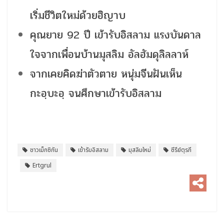
เริ่มชีวิตใหม่ด้วยฮิญาบ
คุณยาย 92 ปี เข้ารับอิสลาม แรงบันดาล
ใจจากเพื่อนบ้านมุสลิม อัลฮัมดุลิลลาห์
จากเคยคิดฆ่าตัวตาย หนุ่มจีนฝันเห็น
กะอฺบะอฺ จนศึกษาเข้ารับอิสลาม
ชาวเม็กซิกัน
เข้ารับอิสลาม
มุสลิมใหม่
ซีรีย์ตุรกี
Ertgrul