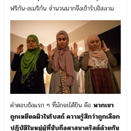
ฟริกัน-อเมริกัน จำนวนมากจึงเข้ารับอิสลาม
คำตอบข้อแรก ๆ ที่มักจะได้ยิน คือ
พวกเขา
ถูกเหยียดผิวในโบสถ์ ความรู้สึกว่าถูกเลือก
ปฏิบัติในหมู่ผู้ที่นับถือศาสนาคริสต์ด้วยกัน