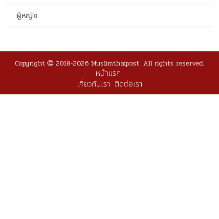
ผู้หญิง