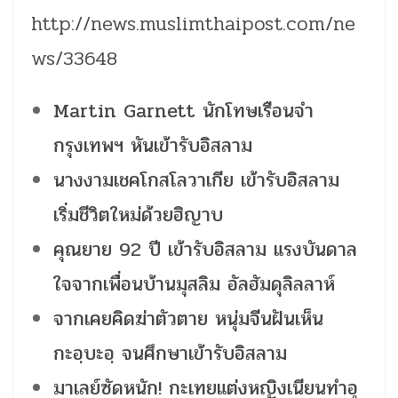
http://news.muslimthaipost.com/ne
ws/33648
Martin Garnett นักโทษเรือนจำ
กรุงเทพฯ หันเข้ารับอิสลาม
นางงามเชคโกสโลวาเกีย เข้ารับอิสลาม
เริ่มชีวิตใหม่ด้วยฮิญาบ
คุณยาย 92 ปี เข้ารับอิสลาม แรงบันดาล
ใจจากเพื่อนบ้านมุสลิม อัลฮัมดุลิลลาห์
จากเคยคิดฆ่าตัวตาย หนุ่มจีนฝันเห็น
กะอฺบะอฺ จนศึกษาเข้ารับอิสลาม
มาเลย์ซัดหนัก! กะเทยแต่งหญิงเนียนทำอุ