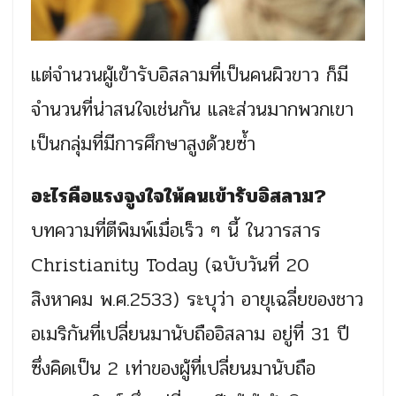
แต่จำนวนผู้เข้ารับอิสลามที่เป็นคนผิวขาว ก็มี
จำนวนที่น่าสนใจเช่นกัน และส่วนมากพวกเขา
เป็นกลุ่มที่มีการศึกษาสูงด้วยซ้ำ
อะไรคือแรงจูงใจให้คนเข้ารับอิสลาม?
บทความที่ตีพิมพ์เมื่อเร็ว ๆ นี้ ในวารสาร
Christianity Today (ฉบับวันที่ 20
สิงหาคม พ.ศ.2533) ระบุว่า อายุเฉลี่ยของชาว
อเมริกันที่เปลี่ยนมานับถืออิสลาม อยู่ที่ 31 ปี
ซึ่งคิดเป็น 2 เท่าของผู้ที่เปลี่ยนมานับถือ