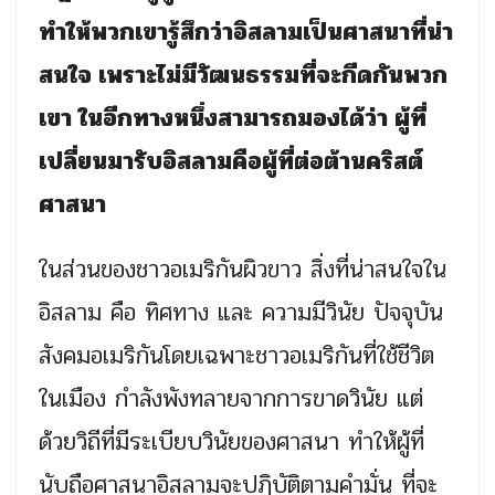
ทำให้พวกเขารู้สึกว่าอิสลามเป็นศาสนาที่น่า
สนใจ เพราะไม่มีวัฒนธรรมที่จะกีดกันพวก
เขา ในอีกทางหนึ่งสามารถมองได้ว่า ผู้ที่
เปลี่ยนมารับอิสลามคือผู้ที่ต่อต้านคริสต์
ศาสนา
ในส่วนของชาวอเมริกันผิวขาว สิ่งที่น่าสนใจใน
อิสลาม คือ ทิศทาง และ ความมีวินัย ปัจจุบัน
สังคมอเมริกันโดยเฉพาะชาวอเมริกันที่ใช้ชีวิต
ในเมือง กำลังพังทลายจากการขาดวินัย แต่
ด้วยวิถีที่มีระเบียบวินัยของศาสนา ทำให้ผู้ที่
นับถือศาสนาอิสลามจะปฏิบัติตามคำมั่น ที่จะ