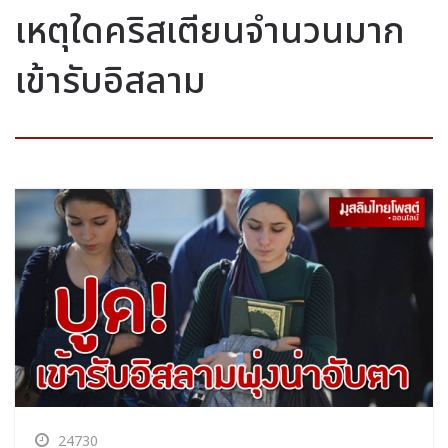
เหตุใดคริสเตียนจำนวนมาก
เข้ารับอิสลาม
24730