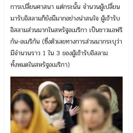
การเปลี่ยนศาสนา แต่กระนั้น จำนวนผู้เปลี่ยน
มารับอิสลามก็ยังมีมากอย่างน่าสนใจ ผู้เข้ารับ
อิสลามส่วนมากในสหรัฐอเมริกา เป็นชาวแอฟริ
กัน-อเมริกัน (ซึ่งตัวเลขทางการส่วนมากระบุว่า
มีจำนวนราว 1 ใน 3 ของผู้เข้ารับอิสลาม
ทั้งหมดในสหรัฐอเมริกา)