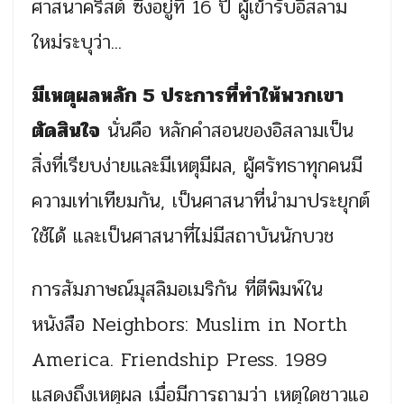
ศาสนาคริสต์ ซึ่งอยู่ที่ 16 ปี ผู้เข้ารับอิสลาม
ใหม่ระบุว่า...
มีเหตุผลหลัก 5 ประการที่ทำให้พวกเขา
ตัดสินใจ
นั่นคือ หลักคำสอนของอิสลามเป็น
สิ่งที่เรียบง่ายและมีเหตุมีผล, ผู้ศรัทธาทุกคนมี
ความเท่าเทียมกัน, เป็นศาสนาที่นำมาประยุกต์
ใช้ได้ และเป็นศาสนาที่ไม่มีสถาบันนักบวช
การสัมภาษณ์มุสลิมอเมริกัน ที่ตีพิมพ์ใน
หนังสือ Neighbors: Muslim in North
America. Friendship Press. 1989
แสดงถึงเหตุผล เมื่อมีการถามว่า เหตุใดชาวแอ