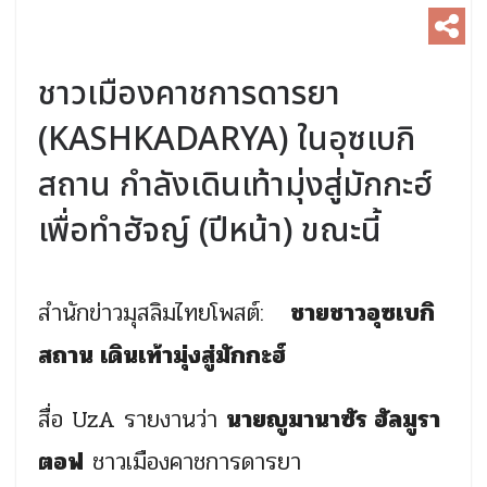
ชาวเมืองคาชการดารยา
(KASHKADARYA) ในอุซเบกิ
สถาน กำลังเดินเท้ามุ่งสู่มักกะฮ์
เพื่อทำฮัจญ์ (ปีหน้า) ขณะนี้
สำนักข่าวมุสลิมไทยโพสต์:
ชายชาวอุซเบกิ
สถาน เดินเท้ามุ่งสู่มักกะฮ์
สื่อ UzA รายงานว่า
นายญูมานาซัร ฮัลมูรา
ตอฟ
ชาวเมืองคาชการดารยา