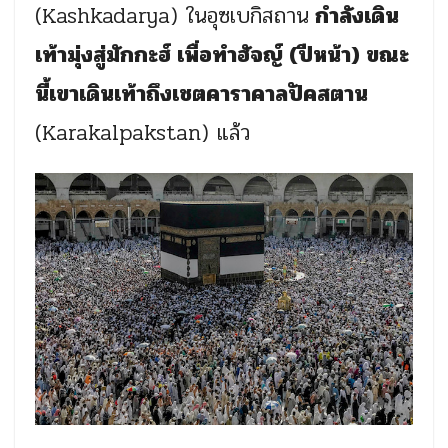
(Kashkadarya) ในอุซเบกิสถาน
กำลังเดิน
เท้ามุ่งสู่มักกะฮ์ เพื่อทำฮัจญ์ (ปีหน้า) ขณะ
นี้เขาเดินเท้าถึงเชตคาราคาลปัคสตาน
(Karakalpakstan) แล้ว