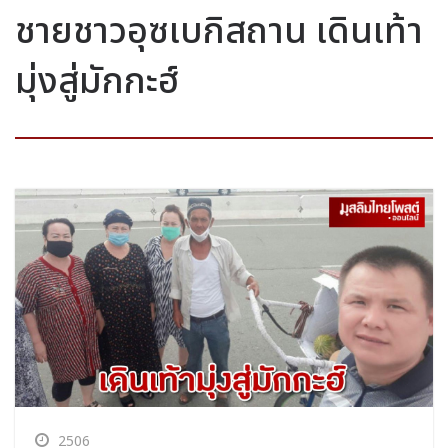
ชายชาวอุซเบกิสถาน เดินเท้า
มุ่งสู่มักกะฮ์
2506