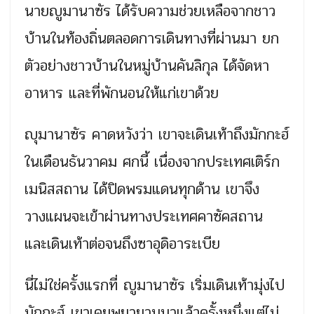
นายญูมานาซัร ได้รับความช่วยเหลือจากชาว
บ้านในท้องถิ่นตลอดการเดินทางที่ผ่านมา ยก
ตัวอย่างชาวบ้านในหมู่บ้านคันลิกุล ได้จัดหา
อาหาร และที่พักนอนให้แก่เขาด้วย
ญุมานาซัร คาดหวังว่า เขาจะเดินเท้าถึงมักกะฮ์
ในเดือนธันวาคม ศกนี้ เนื่องจากประเทศเติร์ก
เมนิสสถาน ได้ปิดพรมแดนทุกด้าน เขาจึง
วางแผนจะเข้าผ่านทางประเทศคาซัคสถาน
และเดินเท้าต่อจนถึงซาอุดิอาระเบีย
นี่ไม่ใช่ครั้งแรกที่ ญูมานาซัร เริ่มเดินเท้ามุ่งไป
มักกะฮ์ เขาเคยพยายามมาแล้วครั้งหนึ่งแต่ไม่