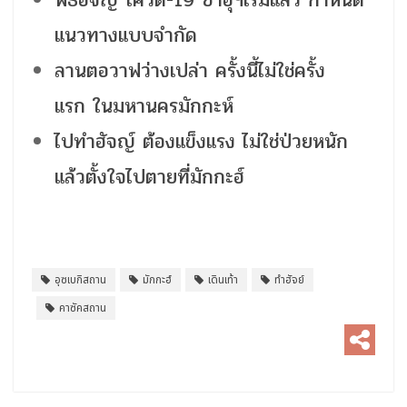
แนวทางแบบจำกัด
ลานตอวาฟว่างเปล่า ครั้งนี้ไม่ใช่ครั้ง
แรก ในมหานครมักกะห์
ไปทำฮัจญ์ ต้องแข็งแรง ไม่ใช่ป่วยหนัก
แล้วตั้งใจไปตายที่มักกะฮ์
อุซเบกิสถาน
มักกะฮ์
เดินเท้า
ทำฮัจย์
คาซัคสถาน