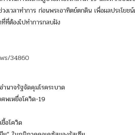
ช่วงเวลาทำการ ก่อนพระอาทิตย์ตกดิน เพื่อผลประโยชน์
ที่ที่ต้องไปทำการกลบฝัง
ews/34860
มอำนาจรัฐจัดคุมโรคระบาด
งศพเหยื่อโควิด-19
ชื้อโควิด
ชเนีย” ในภูมิภาคคอเคซัสของรัสเซีย