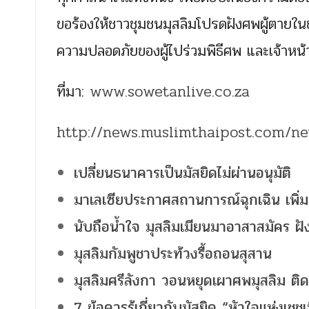
ขอร้องให้ชาวชุมชนมุสลิมโปรดฝังศพผู้ตายใน
ความปลอดภัยของผู้ไปร่วมพิธีศพ และเจ้าหน้า
ที่มา:
www.sowetanlive.co.za
http://news.muslimthaipost.com/n
เปลี่ยนธนาคารเป็นมัสยิดไม่ผ่านอนุมัติ
มาเลเซียประกาศสถานการณ์ฉุกเฉิน เพิ่
นับถือน้ำใจ มุสลิมเมียนมาอาสาสมัคร ฝั
มุสลิมกัมพูชาประท้วงรื้อถอนสุสาน
มุสลิมศรีลังกา วอนหยุดเผาศพมุสลิม ติดเ
7 ข้อควรรู้เกี่ยวกับมัสยิด “หัวใจแห่งเช