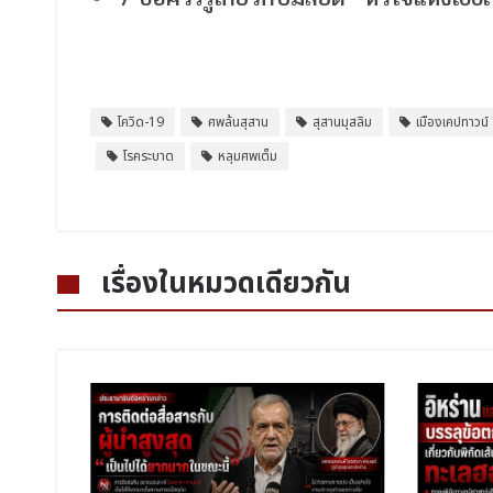
โควิด-19
ศพล้นสุสาน
สุสานมุสลิม
เมืองเคปทาวน์
โรคระบาด
หลุมศพเต็ม
เรื่องในหมวดเดียวกัน