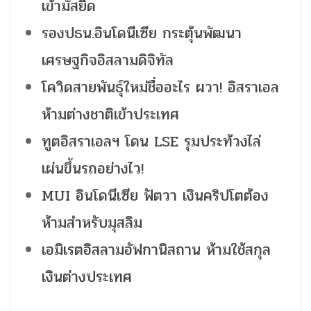
เข้ามัสยิด
รองปธน.อินโดนีเซีย กระตุ้นพัฒนา
เศรษฐกิจอิสลามดิจิทัล
โควิดสายพันธุ์ใหม่ชื่ออะไร ผวา! อิสราเอล
ห้ามต่างชาติเข้าประเทศ
ทูตอิสราเอลฯ โดน LSE รุมประท้วงไล่
เผ่นขึ้นรถอย่างไว!
MUI อินโดนีเซีย ฟัตวา เงินคริปโตต้อง
ห้ามสำหรับมุสลิม
เอมิเรตอิสลามอัฟกานิสถาน ห้ามใช้สกุล
เงินต่างประเทศ