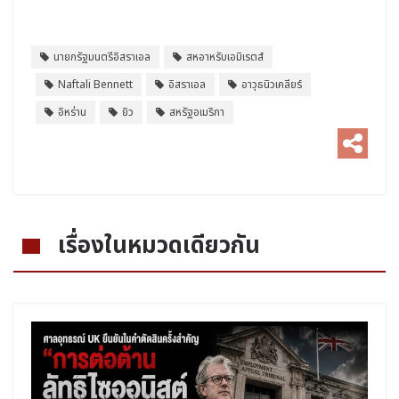
นายกรัฐมนตรีอิสราเอล
สหอาหรับเอมิเรตส์
Naftali Bennett
อิสราเอล
อาวุธนิวเคลียร์
อิหร่าน
ยิว
สหรัฐอเมริกา
เรื่องในหมวดเดียวกัน