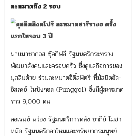
ละหมาดถึง 2 รอบ
นายมาซากอส ซุ้ลกิฟลี รัฐมนตรีกระทรวง
พัฒนาสังคมและครอบครัว ซึ่งดูแลกิจการของ
มุสลิมด้วย ร่วมละหมาดอีดิ้ลฟิตรี ที่มัสยิดอัล-
อิสละฮ์ ในปังกอล (Punggol) ซึ่งมีผู้ละหมาด
ราว 9,000 คน
ลอเรนซ์ หว่อง รัฐมนตรีการคลัง ซากีย์ โมฮา
หมัด รัฐมนตรีกลาโหมและทรัพยากรมนุษย์