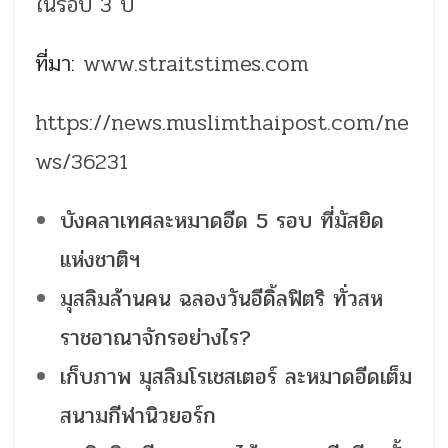
ที่มา:
www.straitstimes.com
https://news.muslimthaipost.com/ne
ws/36231
บังคลาเทศละหมาดอีด 5 รอบ ที่มัสยิด
แห่งชาติฯ
มุสลิมล้านคน ฉลองวันอีดิ้ลฟิตริ ทั่วสห
ราชอาณาจักรอย่างไร?
เก็บภาพ มุสลิมโรเชสเตอร์ ละหมาดอีดเต็ม
สนามกีฬานิวยอร์ก