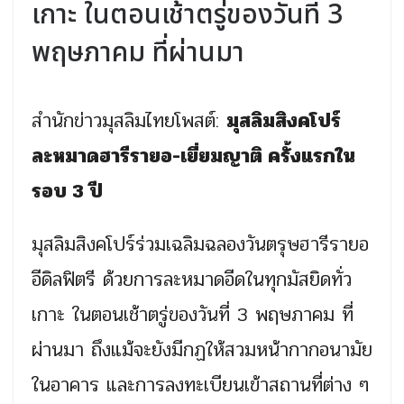
เกาะ ในตอนเช้าตรู่ของวันที่ 3
พฤษภาคม ที่ผ่านมา
สำนักข่าวมุสลิมไทยโพสต์:
มุสลิมสิงคโปร์
ละหมาด
ฮารีรายอ-เยี่ยมญาติ ครั้งแรกใน
รอบ 3 ปี
มุสลิมสิงคโปร์ร่วมเฉลิมฉลองวันตรุษฮารีรายอ
อีดิลฟิตรี ด้วยการละหมาดอีดในทุกมัสยิดทั่ว
เกาะ ในตอนเช้าตรู่ของวันที่ 3 พฤษภาคม ที่
ผ่านมา ถึงแม้จะยังมีกฏให้สวมหน้ากากอนามัย
ในอาคาร และการลงทะเบียนเข้าสถานที่ต่าง ๆ