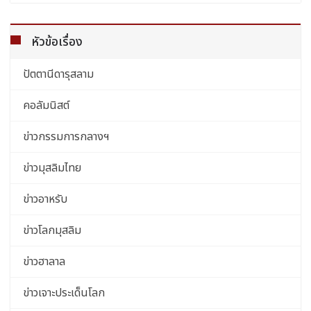
หัวข้อเรื่อง
ปัตตานีดารุสลาม
คอลัมนิสต์
ข่าวกรรมการกลางฯ
ข่าวมุสลิมไทย
ข่าวอาหรับ
ข่าวโลกมุสลิม
ข่าวฮาลาล
ข่าวเจาะประเด็นโลก