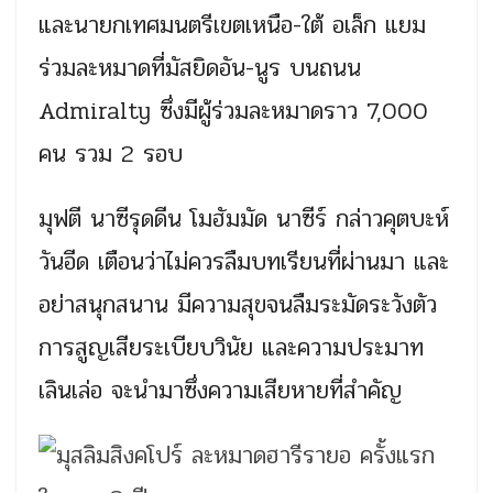
และนายกเทศมนตรีเขตเหนือ-ใต้ อเล็ก แยม
ร่วมละหมาดที่มัสยิดอัน-นูร บนถนน
Admiralty ซึ่งมีผู้ร่วมละหมาดราว 7,000
คน รวม 2 รอบ
มุฟตี นาซีรุดดีน โมฮัมมัด นาซีร์ กล่าวคุตบะห์
วันอีด เตือนว่าไม่ควรลืมบทเรียนที่ผ่านมา และ
อย่าสนุกสนาน มีความสุขจนลืมระมัดระวังตัว
การสูญเสียระเบียบวินัย และความประมาท
เลินเล่อ จะนำมาซึ่งความเสียหายที่สำคัญ