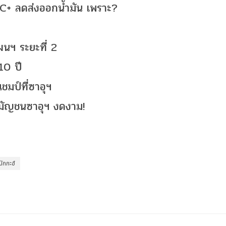
EC+ ลดส่งออกน้ำมัน เพราะ?
ผนฯ ระยะที่ 2
10 ปี
ชมป์ที่ซาอุฯ
ามัญชนซาอุฯ งดงาม!
มักกะฮ์