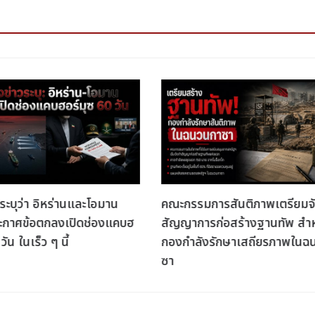
ระบุว่า อิหร่านและโอมาน
คณะกรรมการสันติภาพเตรียมจ
ะกาศข้อตกลงเปิดช่องแคบฮ
สัญญาการก่อสร้างฐานทัพ สำห
วัน ในเร็ว ๆ นี้
กองกำลังรักษาเสถียรภาพในฉ
ซา