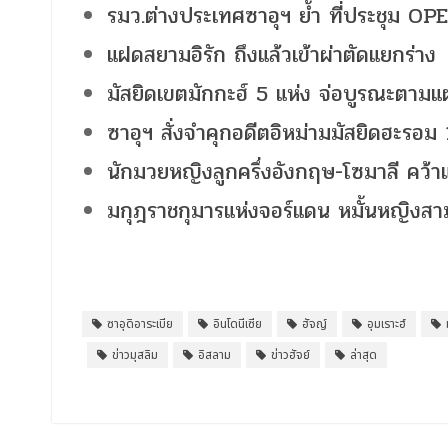
รมว.ต่างประเทศซาอุฯ ย้ำ ที่ประชุม OP
แฝดสยามอิรัก ถึงแล้วเข้าผ่าตัดแยกร่าง
มัสยิดเขตมักกะฮ์ 5 แห่ง จ่อบูรณะตามแ
ซาอุฯ สั่งจำคุกอดีตอิหม่ามมัสยิดฮะรอม 
นักมวยหญิงลูกครึ่งอังกฤษ-โซมาลี คว้าแ
มกุฎราชกุมารแห่งจอร์แดน หมั้นหญิงส
ซาอุดิอาระเบีย
อินโดนีเซีย
ฮัจญ์
อุมเราะฮ์
ข่าวมุสลิม
อิสลาม
ข่าวฮัจย์
ล่าสุด