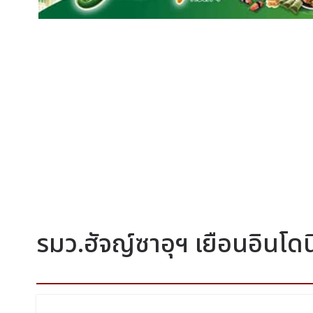
รมว.ฮัจญ์ซาอุฯ เยือนอินโดน