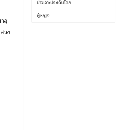
ข่าวเจาะประเด็นโลก
ผู้หญิง
าอฺ
แสวง