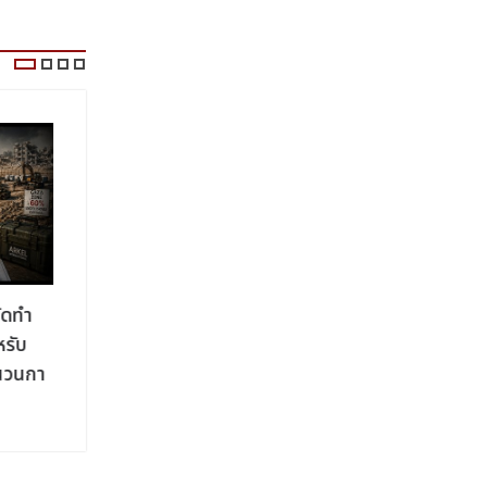
ัดทำ
กลุ่มแพทย์ชาวอิสราเอลยื่นคำร้องต่อ
รัฐมนตรีต
รับ
ศาลเพื่อขอให้ตรวจสอบประวัติทางการ
กล่าวว่า 
นวนกา
แพทย์ของฮุสซัม อะบู ซาฟียา
หลักพื้นฐ