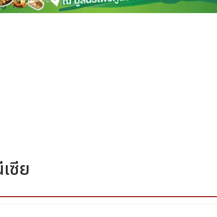
ีเซีย