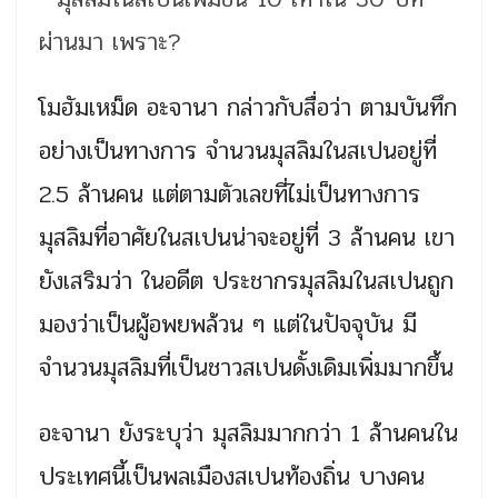
โมฮัมเหม็ด อะจานา กล่าวกับสื่อว่า ตามบันทึก
อย่างเป็นทางการ จำนวนมุสลิมในสเปนอยู่ที่
2.5 ล้านคน แต่ตามตัวเลขที่ไม่เป็นทางการ
มุสลิมที่อาศัยในสเปนน่าจะอยู่ที่ 3 ล้านคน เขา
ยังเสริมว่า ในอดีต ประชากรมุสลิมในสเปนถูก
มองว่าเป็นผู้อพยพล้วน ๆ แต่ในปัจจุบัน มี
จำนวนมุสลิมที่เป็นชาวสเปนดั้งเดิมเพิ่มมากขึ้น
อะจานา ยังระบุว่า มุสลิมมากกว่า 1 ล้านคนใน
ประเทศนี้เป็นพลเมืองสเปนท้องถิ่น บางคน