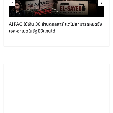
AIPAC ใช้เงิน 30 ล้านดอลลาร์ แต่ไม่สามารถหยุดยั้ง
เอล-ซาเยดในรัฐมิชิแกนได้