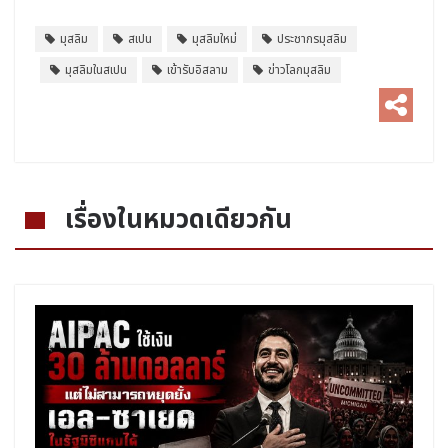
มุสลิม
สเปน
มุสลิมใหม่
ประชากรมุสลิม
มุสลิมในสเปน
เข้ารับอิสลาม
ข่าวโลกมุสลิม
เรื่องในหมวดเดียวกัน