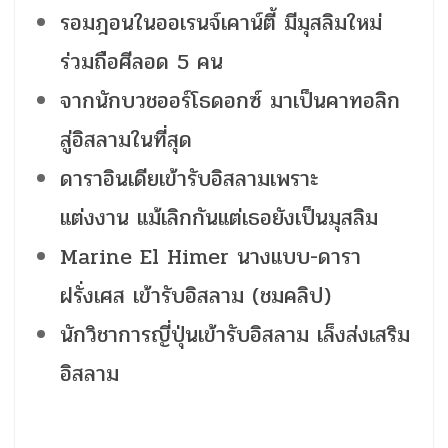
รอมฎอนในออเรนจ์เคาน์ตี้ มีมุสลิมใหม่
ร่วมถือศีลอด 5 คน
จากนักบวชออร์โธดอกซ์ มาเป็นคาทอลิก
สู่อิสลามในที่สุด
ดาราอินเดียเข้ารับอิสลามเพราะ
แต่งงาน แม้เลิกกันแต่เธอยังเป็นมุสลิม
Marine El Himer นางแบบ-ดารา
ฝรั่งเศส เข้ารับอิสลาม (ชมคลิป)
นักวิชาการญี่ปุ่นเข้ารับอิสลาม เล็งส่งเสริม
อิสลาม