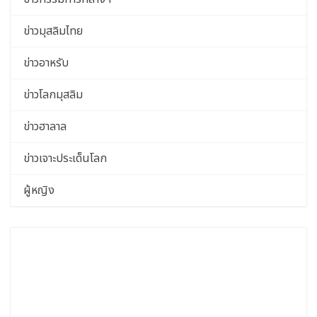
ข่าวมุสลิมไทย
ข่าวอาหรับ
ข่าวโลกมุสลิม
ข่าวฮาลาล
ข่าวเจาะประเด็นโลก
ผู้หญิง