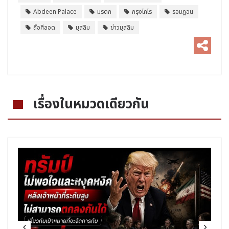
Abdeen Palace
มรดก
กรุงไคโร
รอมฎอน
ถือศีลอด
มุสลิม
ข่าวมุสลิม
เรื่องในหมวดเดียวกัน