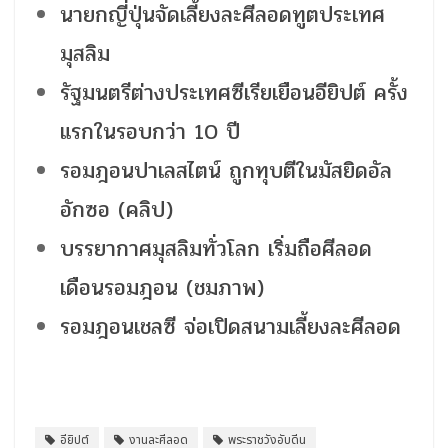
นายกญี่ปุ่นจัดเลี้ยงละศีลอดทูตประเทศ
มุสลิม
รัฐมนตรีต่างประเทศซีเรียเยือนอียิปต์ ครั้ง
แรกในรอบกว่า 10 ปี
รอมฎอนปาเลสไตน์ ถูกทุบตีในมัสยิดอัล
อักซอ (คลิป)
บรรยากาศมุสลิมทั่วโลก เริ่มถือศีลอด
เดือนรอมฎอน (ชมภาพ)
รอมฎอนเชลซี จ่อเปิดสนามเลี้ยงละศีลอด
อียิปต์
งานละศีลอด
พระราชวังอับดีน