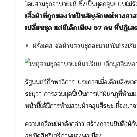
โดยสวมชุดอาบายะห์ ซึ่งเป็นชุดคลุมแบบไม่รั
เสื้อผ้าที่ถูกมองว่าเป็นสัญลักษณ์ทางศาสน
เปลี่ยนชุด แต่มีเด็กเพียง 67 คน ที่ปฏิเส
ฝรั่งเศส จ่อห้ามสวมชุดอะบายาในโรงเรี
รัฐมนตรีศึกษาธิการ ประกาศเมื่อเดือนสิงหาค
ระบุว่า การสวมชุดนี้เป็นการฝ่าฝีนกฏที่ห้
หน้านี้ได้มีการห้ามสวมผ้าคลุมศีรษะเนื่อง
ความเคลื่อนไหวดังกล่าว สร้างความยินดีให้กั
ละเมิดสิทธิเสรีภาพของพลเมือง