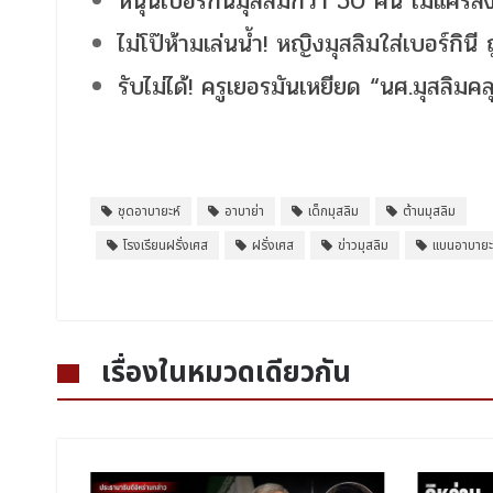
หนุนเบอร์กินีมุสลิมกว่า 50 คน ไม่แคร์ลง
ไม่โป๊ห้ามเล่นน้ำ! หญิงมุสลิมใส่เบอร์กิน
รับไม่ได้! ครูเยอรมันเหยียด “นศ.มุสลิม
ชุดอาบายะห์
อาบาย่า
เด็กมุสลิม
ต้านมุสลิม
โรงเรียนฝรั่งเศส
ฝรั่งเศส
ข่าวมุสลิม
แบนอาบายะ
เรื่องในหมวดเดียวกัน