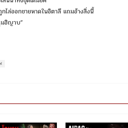
เล่นน้ำทั้งชุดเต็มยศ
ี ถูกไล่ออกชายหาดในอิตาลี แถมอ้างสิ่งนี้
คลุมฮิญาบ”
ห์