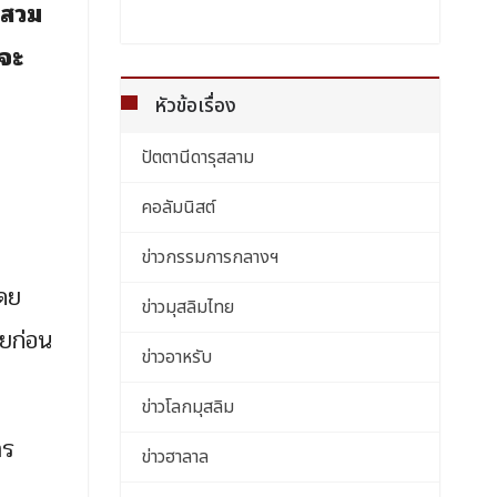
ามสวม
่จะ
หัวข้อเรื่อง
ปัตตานีดารุสลาม
คอลัมนิสต์
ข่าวกรรมการกลางฯ
โดย
ข่าวมุสลิมไทย
ดยก่อน
ข่าวอาหรับ
ข่าวโลกมุสลิม
าร
ข่าวฮาลาล