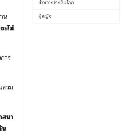
ข่าวเจาะประเด็นโลก
้าน
ผู้หญิง
จะไม่
างการ
ยนสวม
อศาสนา
กัน