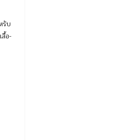
หรับ
สื้อ-