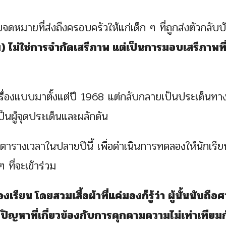
อบจดหมายที่ส่งถึงครอบครัวให้แก่เด็ก ๆ ที่ถูกส่งตัวกลับบ
ม) ไม่ใช่การจำกัดเสรีภาพ แต่เป็นการมอบเสรีภาพที่
เครื่องแบบมาตั้งแต่ปี 1968 แต่กลับกลายเป็นประเด็นท
ป็นผู้จุดประเด็นและผลักดัน
ยมตารางเวลาในปลายปีนี้ เพื่อดำเนินการทดลองให้นักเรี
ที่จะเข้าร่วม
เรียน โดยสวมเสื้อผ้าที่แค่มองก็รู้ว่า ผู้นั้นนับถื
ัญหาที่เกี่ยวข้องกับการคุกคามความไม่เท่าเทียม