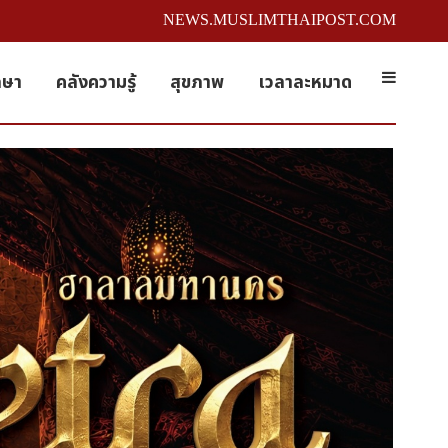
NEWS.MUSLIMTHAIPOST.COM
กษา
คลังความรู้
สุขภาพ
เวลาละหมาด