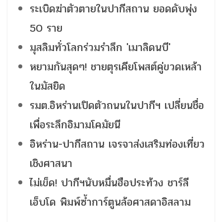
ระเบิดฆ่าตัวตายในปากีสถาน ยอดดับพุ่ง
50 ราย
มุสลิมทั่วโลกร่วมรำลึก 'เมาลิดนบี'
หยามกันสุดๆ! ชายตุรเคียโพสต์คู่ขวดเหล้า
ในมัสยิด
รมต.อิหร่านเปิดตัวถนนในปากีฯ เปลี่ยนชื่อ
เพื่อระลึกอิมามโคมัยนี
อิหร่าน-ปากีสถาน เจรจาส่งเสริมท่องเที่ยว
เชิงศาสนา
ไม่เข็ด! ปากีฯนับหมื่นฮือประท้วง ชาร์ลี
เอ็บโด พิมพ์ซ้ำการ์ตูนล้อศาสดาอิสลาม