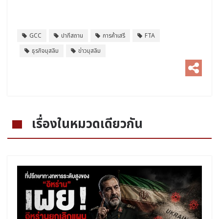
GCC
ปากีสถาน
การค้าเสรี
FTA
ธุรกิจมุสลิม
ข่าวมุสลิม
เรื่องในหมวดเดียวกัน