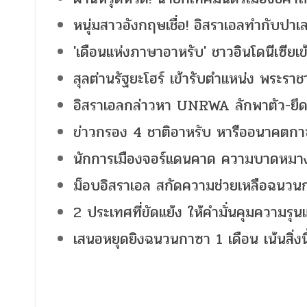
หนุ่มสาวอังกฤษเชื่อ! อิสราเอลทำกับปาเ
'เดือนแห่งภาษาอาหรับ' ชาวอินโดนีเซียเข้
สุลต่านรัฐยะโฮร์ เข้ารับตำแหน่ง พระราชา
อิสราเอลกล่าวหา UNRWA ลักพาตัว-ยึ
ข่าวกรอง 4 ชาติอาหรับ หารืออนาคตก
นักการเมืองจอร์แดนคาด ความบาดหมางอ
ม็อบอิสราเอล สกัดความช่วยเหลือฉนวน
2 ประเทศที่ขัดแย้ง ให้คำมั่นคุมความ
เสนอหยุดยิงฉนวนกาซา 1 เดือน เน้นสิ่งน