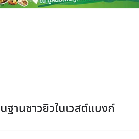
ถิ่นฐานชาวยิวในเวสต์แบงก์