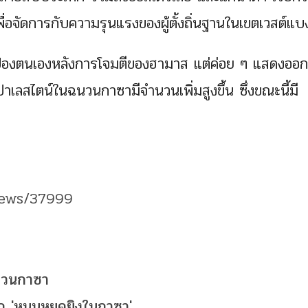
ื่อจัดการกับความรุนแรงของผู้ตั้งถิ่นฐานในเขตเวสต์แบง
ปกป้องตนเองหลังการโจมตีของฮามาส แต่ค่อย ๆ แสดงออก
วปาเลสไตน์ในฉนวนกาซามีจำนวนเพิ่มสูงขึ้น ซึ่งขณะนี้มี
news/37999
ฉนวนกาซา
ก 'หนุนหยุดยิงในกาซา'