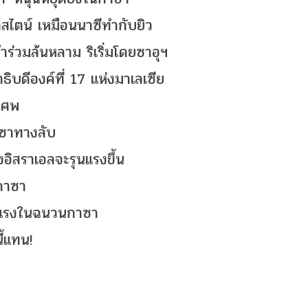
ลสไตน์ เหมือนนาซีทำกับยิว
าร่วมล้นหลาม ริเริ่มโดยซาอุฯ
ธิบดีองค์ที่ 17 แห่งมาเลเซีย
ดศพ
าซาทางลับ
ิสราเอลจะรุนแรงขึ้น
กาซา
รุนแรงในฉนวนกาซา
ี้แทน!