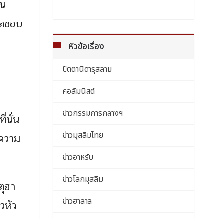
็น
ผิดชอบ
หัวข้อเรื่อง
ปัตตานีดารุสลาม
คอลัมนิสต์
ข่าวกรรมการกลางฯ
ี่นั่น
ข่าวมุสลิมไทย
งความ
ข่าวอาหรับ
ข่าวโลกมุสลิม
ตุฮา
ข่าวฮาลาล
วหัว