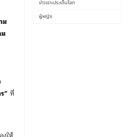
ข่าวเจาะประเด็นโลก
ผู้หญิง
วาม
าม
อ
าร”
ที่
องให้