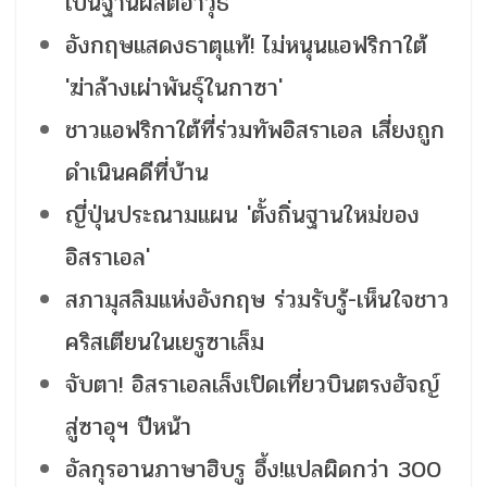
เป็นฐานผลิตอาวุธ
อังกฤษแสดงธาตุแท้! ไม่หนุนแอฟริกาใต้
'ฆ่าล้างเผ่าพันธุ์ในกาซา'
ชาวแอฟริกาใต้ที่ร่วมทัพอิสราเอล เสี่ยงถูก
ดำเนินคดีที่บ้าน
ญี่ปุ่นประณามแผน 'ตั้งถิ่นฐานใหม่ของ
อิสราเอล'
สภามุสลิมแห่งอังกฤษ ร่วมรับรู้-เห็นใจชาว
คริสเตียนในเยรูซาเล็ม
จับตา! อิสราเอลเล็งเปิดเที่ยวบินตรงฮัจญ์
สู่ซาอุฯ ปีหน้า
อัลกุรอานภาษาฮิบรู อึ้ง!แปลผิดกว่า 300