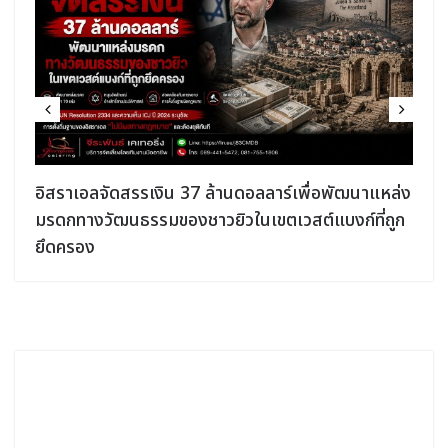
อิสราเอลจัดสรรเงิน 37 ล้านดอลลาร์เพื่อพัฒนาแหล่ง
มรดกทางวัฒนธรรมของชาวยิวในเขตเวสต์แบงก์ที่ถูก
ยึดครอง