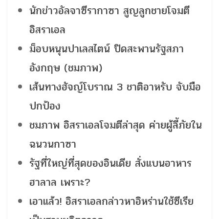
นักข่าวอัลจาซีรากาซา สูญลูกชายโจมตี
อิสราเอล
ม็อบหนุนปาเลสไตน์ ปิดสะพานรัฐสภา
อังกฤษ (ชมภาพ)
เส้นทางฮัจญ์โบราณ 3 ชาติอาหรับ จับมือ
ปกป้อง
ชมภาพ อิสราเอลโจมตีล่าสุด ค่ายผู้ลี้ภัยใน
ฉนวนกาซา
รัฐที่ใหญ่ที่สุดของอินเดีย สั่งแบนอาหาร
ฮาลาล เพราะ?
เอาแล้ว! อิสราเอลกล่าวหาอิหร่านใช้ซีเรีย