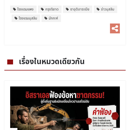
โรงแรมแพง
กรุงริยาด
ซาอุดิอาระเบีย
ข่าวมุสลิม
โรงแรมมุสลิม
มักกะห์
เรื่องในหมวดเดียวกัน