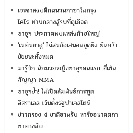
เจรจาสงบศึกฉนวนกาซาในกรุง
ไคโร ท่ามกลางสู้รบที่ดุเดือด
ซาอุฯ ประกาศพบแหล่งก๊าซใหญ่
'เนทันยาฮู' ไม่สนข้อเสนอหยุดยิง ยันคว้า
ชัยชนะทั้งหมด
มารู้จัก นักมวยหญิงซาอุฯคนแรก ที่เซ็น
สัญญา MMA
ซาอุฯย้ำ! ไม่เปิดสัมพันธ์การทูต
อิสราเอล เว้นตั้งรัฐปาเลสไตน์
ข่าวกรอง 4 ชาติอาหรับ หารืออนาคตกา
ซาทางลับ