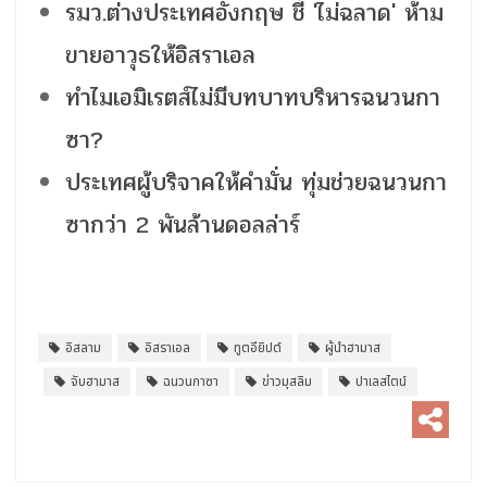
รมว.ต่างประเทศอังกฤษ ชี้ 'ไม่ฉลาด' ห้าม
ขายอาวุธให้อิสราเอล
ทำไมเอมิเรตส์ไม่มีบทบาทบริหารฉนวนกา
ซา?
ประเทศผู้บริจาคให้คำมั่น ทุ่มช่วยฉนวนกา
ซากว่า 2 พันล้านดอลล่าร์
อิสลาม
อิสราเอล
ทูตอียิปต์
ผู้นำฮามาส
จับฮามาส
ฉนวนกาซา
ข่าวมุสลิม
ปาเลสไตน์