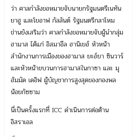
ว่า ศาลกำลังขอหมายจับนายกรัฐมนตรีเนทัน
ยาฮู และโยอาฟ กัลลันต์ รัฐมนตรีกลาโหม
ข่านยังเสริมว่า ศาลกำลังขอหมายจับผู้นำกลุ่ม
ฮามาส ได้แก่ อิสมาอีล ฮานิเยฮ์ หัวหน้า
สำนักงานการเมืองของฮามาส ยะฮ์ยา ซินวาร์
และหัวหน้าขบวนการฮามาสในกาซา และ มุ
ฮัมมัด เดอิฟ ผู้บัญชาการสูงสุดของกองพล
น้อยกัซซาม
นี่เป็นครั้งแรกที่ ICC ดำเนินการต่อต้าน
อิสราเอล