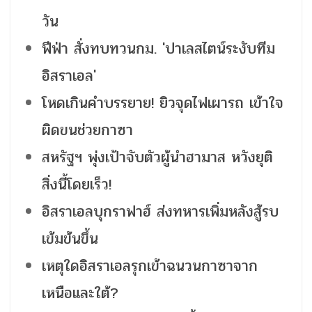
วัน
ฟีฟ่า สั่งทบทวนกม. 'ปาเลสไตน์ระงับทีม
อิสราเอล'
โหดเกินคำบรรยาย! ยิวจุดไฟเผารถ เข้าใจ
ผิดขนช่วยกาซา
สหรัฐฯ พุ่งเป้าจับตัวผู้นำฮามาส หวังยุติ
สิ่งนี้โดยเร็ว!
อิสราเอลบุกราฟาฮ์ ส่งทหารเพิ่มหลังสู้รบ
เข้มข้นขึ้น
เหตุใดอิสราเอลรุกเข้าฉนวนกาซาจาก
เหนือและใต้?