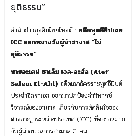
ยุติธรรม”
สำนักข่าวมุสลิมไทยโพสต์ :
อดีตทูตอียิปเผย
ICC
ออกหมายจับผู้นำฮามาส “ไม่
ยุติธรรม”
นายอะเตฟ ซาเล็ม เอล-อะฮ์ล (Atef
Salem El-Ahl)
อดีตเอกอัครราชทูตอียิปต์
ประจำอิสราเอล ออกมาปกป้องคำวิพากษ์
วิจารณ์ของฮามาส เกี่ยวกับการตัดสินใจของ
ศาลอาญาระหว่างประเทศ (ICC) ที่จะขอหมาย
จับผู้นำขบวนการฮามาส 3 คน