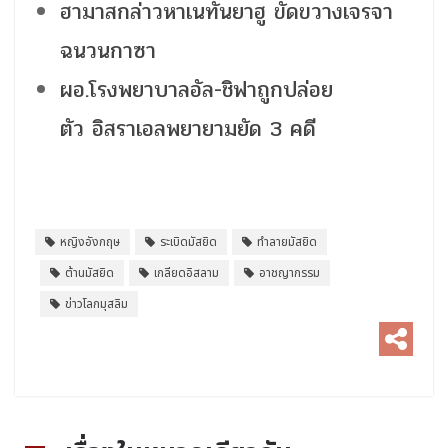
ฮามาสกล่าวหาเนทันยาฮู ขัดขวางเจรจา
ฉนวนกาซา
ผอ.โรงพยาบาลอัล-ชิฟาถูกปล่อย
ตัว อิสราเอลพยายามยัด 3 คดี
หญิงอังกฤษ
ระเบิดมัสยิด
ทำลายมัสยิด
ต้านมัสยิด
เกลียดอิสลาม
อาชญากรรม
ข่าวโลกมุสลิม