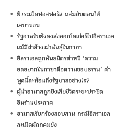
ยิวระเบิดฟอสฟอรัส ถล่มยับตอนใต้
เลบานอน
รัฐอาหรับยังคงส่งออกโคเช่อร์ไปอิสราเอล
แม้มีฆ่าล้างเผ่าพันธุ์ในกาซา
อิสราเอลถูกพันธมิตรตำหนิ ‘ความ
อดอยากในกาซาคือความชอบธรรม’ คำ
พูดนี้สะท้อนถึงรัฐบาลอย่างไร?
ผู้นำฮามาสถูกยิงเสียชีวิตระยะประชิด
อิหร่านประกาศ
ฮามาสเรียกร้องสอบสวน กรณีอิสราเอล
ละเมิดผู้ถูกคุมขัง