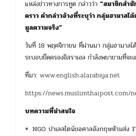
แหล่งข่าวทางการทูต กล่าวว่า
“สมาชิกสำนัก
คราว คำกล่าวอ้างที่ระบุว่า กลุ่มฮามาสไ
มูลความจริง”
วันที่ 18 พฤศจิกายน ที่ผ่านมา กลุ่มฮามาสไ
ระบอบยึดครองอิสราเอล กำลังพยายามที่จะเ
ที่มา:
www.english.alarabiya.net
https://news.muslimthaipost.com/
บทความที่น่าสนใจ
NGO ปาเลสไตน์ขอศาลอังกฤษห้ามส่ง F-