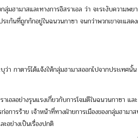
ด้แจ้งกลุ่มฮามาสและทางการอิสราเอล ว่า จะระงับความพย
ัวประกันที่ถูกกักอยู่ในฉนวนกาซา จนกว่าพวกเขาจะแสด
อระบุว่า กาตาร์ได้แจ้งให้กลุ่มฮามาสออกไปจากประเทศนั้น 
อิสราเอลอย่างรุนแรงเกี่ยวกับการโจมตีในฉนวนกาซา และ
รก่อการร้าย เจ้าหน้าที่ทางฝ่ายการเมืองของกลุ่มฮามา
ะอย่างเป็นเรื่องปกติ