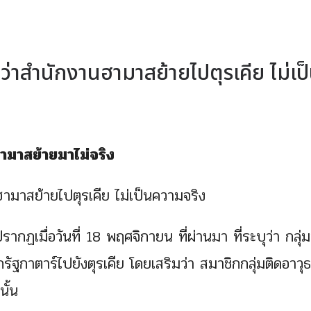
ว่าสำนักงานฮามาสย้ายไปตุรเคีย ไม่เป
ฮามาสย้ายมาไม่จริง
ฮามาสย้ายไปตุรเคีย ไม่เป็นความจริง
ากฏเมื่อวันที่ 18 พฤศจิกายน ที่ผ่านมา ที่ระบุว่า กลุ่
ฐกาตาร์ไปยังตุรเคีย โดยเสริมว่า สมาชิกกลุ่มติดอาวุธ
นั้น