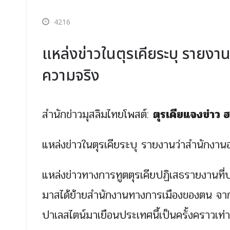
4216
แหล่งข่าวในตุรเคียระบุ รายงาน
ความจริง
สำนักข่าวมุสลิมไทยโพสต์:
ตุรเคียแจงข่าว 
แหล่งข่าวในตุรเคียระบุ รายงานว่าสำนักงาน
แหล่งข่าวทางการทูตตุรเคียปฏิเสธรายงานที่ปร
มาสได้ย้ายสำนักงานทางการเมืองของตน จากรั
ปาเลสไตน์มาเยือนประเทศนี้เป็นครั้งคราวเท่า