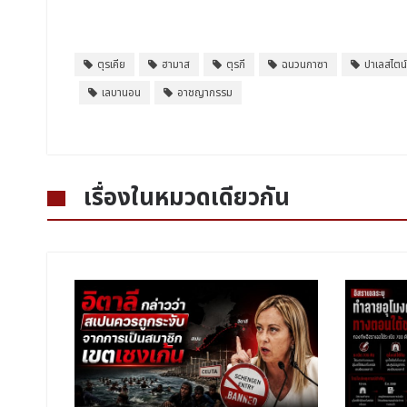
ตุรเคีย
ฮามาส
ตุรกี
ฉนวนกาซา
ปาเลสไตน์
เลบานอน
อาชญากรรม
เรื่องในหมวดเดียวกัน