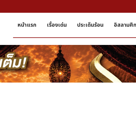
หน้าแรก
เรื่องเด่น
ประเด็นร้อน
อิสลามศึ