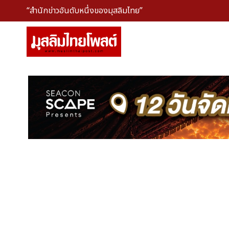
“สำนักข่าวอันดับหนึ่งของมุสลิมไทย”