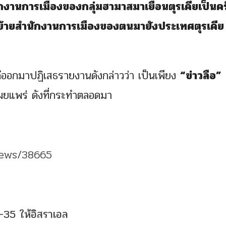
งานการเมืองของกลุ่มฮามาสมาเยือนตุรเคียเป็นครั
ด้ย้ายสำนักงานการเมืองของตนมายังประเทศตุรเคีย ไ
ด้ออกมาปฏิเสธรายงานดังกล่าวว่า เป็นเพียง
“ข่าวลือ”
ท
ผยแพร่ ดังที่กระทำตลอดมา
news/38665
35 ให้อิสราเอล