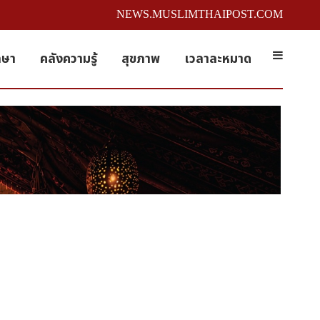
NEWS.MUSLIMTHAIPOST.COM
กษา
คลังความรู้
สุขภาพ
เวลาละหมาด