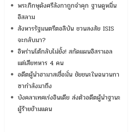
พระภิกษุดังศรีลังกาถูกจำคุก ฐานดูหมิ่น
อิสลาม
สังหารรัฐมนตรีตอลิบัน ชวนสงสัย ISIS
จะกลับมา?
อิหร่านโต้กลับไม่ยั้ง! สกัดแผนอิสราเอล
แต่เสียทหาร 4 คน
อดีตผู้นำฮามาสเชื่อมั่น ชัยชนะในฉนวนกา
ซากำลังมาถึง
บังคลาเทศเร่งอินเดีย ส่งตัวอดีตผู้นำฐานะ
ผู้ร้ายข้ามแดน