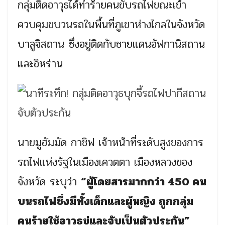
กลุ่มติดอาวุธได้ทำร้ายคนขับรถไฟขณะเข้า
ควบคุมขบวนรถในพื้นที่ภูเขาห่างไกลในจังหวัด
บาลูจิสถาน ซึ่งอยู่ติดกับชายแดนอัฟกานิสถาน
และอิหร่าน
นายมูฮัมมัด กาชิฟ เจ้าหน้าที่ระดับสูงของการ
รถไฟแห่งรัฐในเมืองเควตตา เมืองหลวงของ
จังหวัด ระบุว่า
“ผู้โดยสารมากกว่า 450 คน
บนรถไฟซึ่งมีทั้งเด็กและผู้หญิง ถูกกลุ่ม
คนร้ายใช้อาวุธขู่และจับเป็นตัวประกัน”