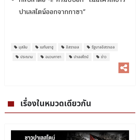
ปาเลสไตน์ออกจากกาซา”
มุสลิม
เนทันยาฮู
อิสราเอล
รัฐบาลอิสราเอล
ประณาม
ฉนวนกาซา
ปาเลสไตน์
ข่าว
เรื่องในหมวดเดียวกัน