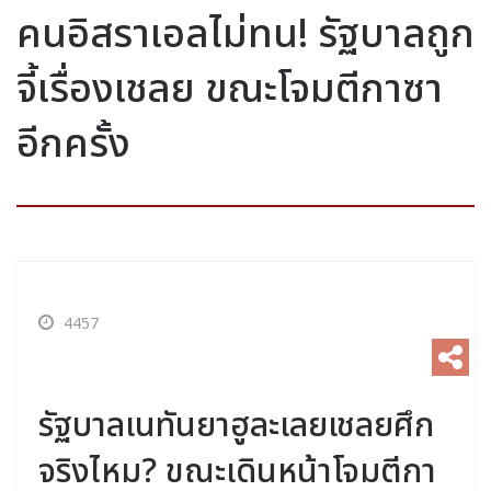
คนอิสราเอลไม่ทน! รัฐบาลถูก
จี้เรื่องเชลย ขณะโจมตีกาซา
อีกครั้ง
4457
รัฐบาลเนทันยาฮูละเลยเชลยศึก
จริงไหม? ขณะเดินหน้าโจมตีกา