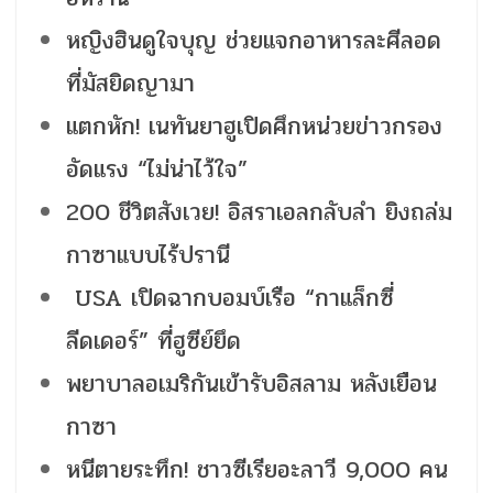
หญิงฮินดูใจบุญ ช่วยแจกอาหารละศีลอด
ที่มัสยิดญามา
แตกหัก! เนทันยาฮูเปิดศึกหน่วยข่าวกรอง
อัดแรง “ไม่น่าไว้ใจ”
200 ชีวิตสังเวย! อิสราเอลกลับลำ ยิงถล่ม
กาซาแบบไร้ปรานี
USA เปิดฉากบอมบ์เรือ “กาแล็กซี่
ลีดเดอร์” ที่ฮูซีย์ยึด
พยาบาลอเมริกันเข้ารับอิสลาม หลังเยือน
กาซา
หนีตายระทึก! ชาวซีเรียอะลาวี 9,000 คน