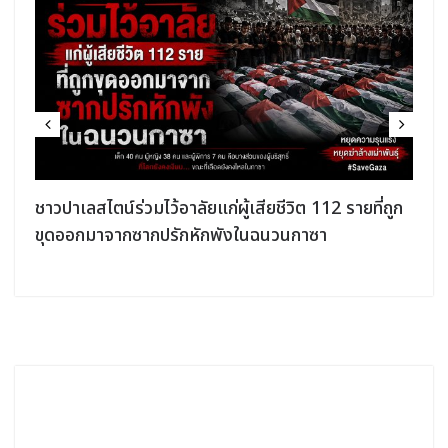
ง
ชาวปาเลสไตน์ร่วมไว้อาลัยแก่ผู้เสียชีวิต 112 รายที่ถูก
ขุดออกมาจากซากปรักหักพังในฉนวนกาซา