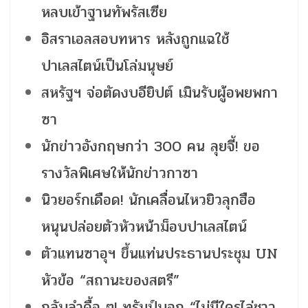
หลบเข้าฐานทัพรัสเซีย
อิสราเอลสอบทหาร หลังถูกแฉใช้
ปาเลสไตน์เป็นโล่มนุษย์
สหรัฐฯ จ่อตัดงบอียิปต์ เมินรับผู้อพยพกา
ซา
นักข่าวอังกฤษกว่า 300 คน ลุยจี้! ขอ
รางวัลพิเศษให้นักข่าวกาซา
นิวยอร์กเดือด! นักเคลื่อนไหวยิวลุกฮือ
หนุนปล่อยตัวหัวหน้าม็อบปาเลสไตน์
ตัวแทนซาอุฯ ขึ้นแท่นประธานประชุม UN
หัวข้อ “สถานะของสตรี”
กลับลำดื้อ ๆ! ทรัมป์บอก “ไม่มีใครไล่ชาว