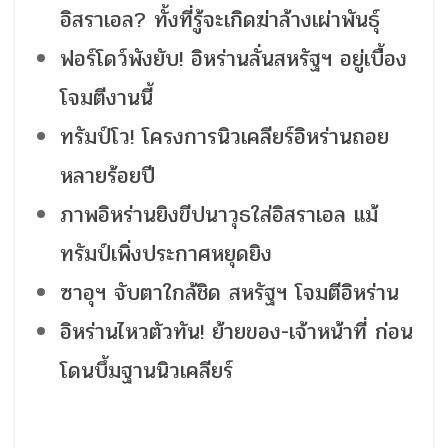
อิสราเอล? ทั้งที่รู้จะเกิดฆ่าล้างเผ่าพันธุ์
ฟอร์โดว์พังยับ! อิหร่านลั่นสหรัฐฯ อยู่เบื้อง
โจมตีงานนี้
ทรัมป์โว! โครงการนิวเคลียร์อิหร่านถอย
หลายร้อยปี
ภาพอิหร่านยิงขีปนาวุธใส่อิสราเอล แม้
ทรัมป์เพิ่งประกาศหยุดยิง
ซาอุฯ จับตาใกล้ชิด สหรัฐฯ โจมตีอิหร่าน
อิหร่านไหวตัวทัน! ย้ายของ-เจ้าหน้าที่ ก่อน
โดนบึ้มฐานนิวเคลียร์