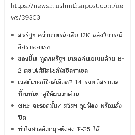
https://news.muslimthaipost.com/ne
ws/39303
สหรัฐฯ คว่ำบาตรนักสืบ UN หลังวิจารณ์
อิสราเอลแรง
ของขึ้น! ทูตสหรัฐฯ แนะถล่มเยเมนด้วย B-
2 ตอบโต้มิสไซล์ใส่อิสราเอล
เวสต์แบงก์ใกล้เดือด? 14 รมต.อิสราเอล
บี้เนทันยาฮูให้ผนวกด่วน!
GHF จะรอดมั้ย? สวิสฯ ลุยฟ้อง พร้อมสั่ง
ปิด
ทำไมศาลอังกฤษยังส่ง F-35 ให้