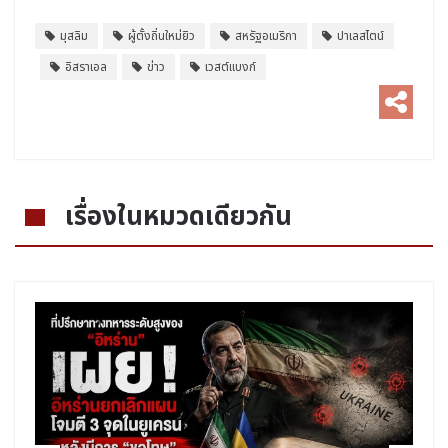
มุสลิม
ผู้ตั้งถิ่นใหม่ยิว
สหรัฐอเมริกา
ปาเลสไตน์
อิสราเอล
ข่าว
เวสต์แบงก์
เรื่องในหมวดเดียวกัน