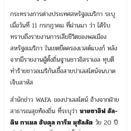
กระทรวงการต่างประเทศสหรัฐอเมริกา ระบุ
เมื่อวันที่ 11 กรกฎาคม ที่ผ่านมา ว่า ได้รับ
ทราบถึงรายงานการเสียชีวิตของพลเมือง
สหรัฐอเมริกา ในเขตยึดครองเวสต์แบงก์ หลัง
จากมีรายงานผู้ตั้งถิ่นฐานชาวอิสราเอล ทุบตี
ทำร้ายชาวอเมริกันเชื้อสายปาเลสไตน์จนบาด
เจ็บสาหัส
สำนักข่าว WAFA ของปาเลสไตน์ อ้างจากฝ่าย
สาธารณสุขท้องถิ่น ที่ระบุว่า
นายซาอิฟ อัล-
ดิน กาเมล อับดุล การีม มุซัลลัต
วัย 20 ปี