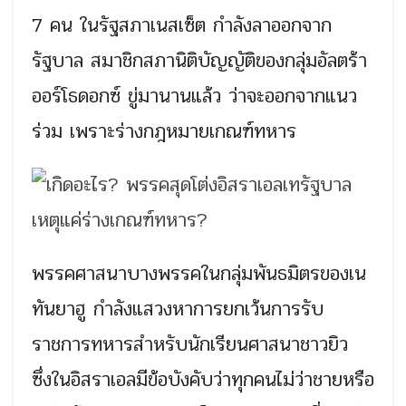
7 คน ในรัฐสภาเนสเซ็ต กำลังลาออกจาก
รัฐบาล สมาชิกสภานิติบัญญัติของกลุ่มอัลตร้า
ออร์โธดอกซ์ ขู่มานานแล้ว ว่าจะออกจากแนว
ร่วม เพราะร่างกฎหมายเกณฑ์ทหาร
พรรคศาสนาบางพรรคในกลุ่มพันธมิตรของเน
ทันยาฮู กำลังแสวงหาการยกเว้นการรับ
ราชการทหารสำหรับนักเรียนศาสนาชาวยิว
ซึ่งในอิสราเอลมีข้อบังคับว่าทุกคนไม่ว่าชายหรือ