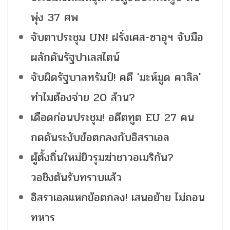
พุ่ง 37 ศพ
จับตาประชุม UN! ฝรั่งเศส-ซาอุฯ จับมือ
ผลักดันรัฐปาเลสไตน์
จับผิดรัฐบาลทรัมป์! คดี 'มะห์มูด คาลิล'
ทำไมต้องจ่าย 20 ล้าน?
เดือดก่อนประชุม! อดีตทูต EU 27 คน
กดดันระงับข้อตกลงกับอิสราเอล
ผู้ตั้งถิ่นใหม่ยิวรุมฆ่าชาวอเมริกัน?
วอชิงตันรับทราบแล้ว
อิสราเอลแหกข้อตกลง! เสนอย้าย ไม่ถอน
ทหาร