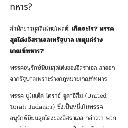
ทหาร?
สำนักข่าวมุสลิมไทยโพสต์:
เกิดอะไร? พรรค
สุดโต่งอิสราเอลเทรัฐบาล เหตุแค่ร่าง
เกณฑ์ทหาร?
พรรคอนุรักษ์นิยมสุดโต่งของอิสราเอล ลาออก
จากรัฐบาลเพราะร่างกฎหมายเกณฑ์ทหาร
พรรค ยูไนเต็ด โตราฮ์ จูดาอิสึม (United
Torah Judaism) ซึ่งเป็นหนึ่งในพรรค
อนุรักษ์นิยมสุดโต่งของอิสราเอล กล่าวว่า พวก