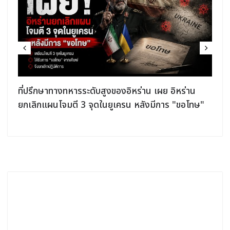
ปรึกษาทางทหารระดับสูงของอิหร่าน เผย อิหร่าน
จอร์แดนเ
ลิกแผนโจมตี 3 จุดในยูเครน หลังมีการ "ขอโทษ"
อิสราเอลที