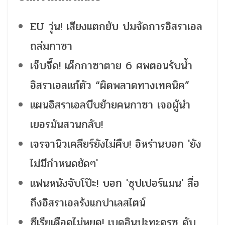
EU วุ่น! เสียงแตกยับ ปมจัดการอิสราเอล
ถล่มกาซา
เจ็บจี๊ด! เด็กกาซาตาย 6 ศพตอนรับน้ำ
อิสราเอลแก้ตัว “ผิดพลาดทางเทคนิค”
แผนอิสราเอลบีบย้ายคนกาซา เจอผู้นำ
เยอรมันสวนกลับ!
เจรจานิวเคลียร์ยังไม่คืบ! อิหร่านบอก 'ยัง
ไม่มีกำหนดชัดๆ'
แฟนหนังจับโป๊ะ! บอก 'ซุปเปอร์แมน' สื่อ
ถึงอิสราเอลรังแกปาเลสไตน์
ซีเรียเดือดไม่หยุด! เบดูอินปะทะดรูซ ดับ