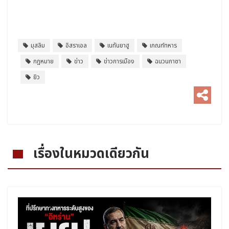
มุสลิม
อิสราเอล
เนทันยาฮู
เกณฑ์ทหาร
กฎหมาย
ข่าว
ข่าวการเมือง
ฉนวนกาซา
ยิว
เรื่องในหมวดเดียวกัน