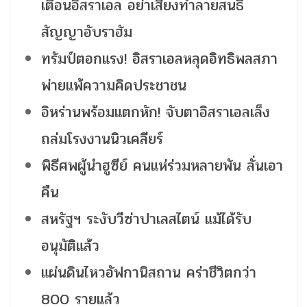
เตือนอิสราเอล อย่าเสี่ยงทำลายสนธิ
สัญญาอับราฮัม
ทรัมป์ตอกแรง! อิสราเอลหลุดอิทธิพลสภา
พ่ายแพ้ความคิดประชาชน
อิหร่านพร้อมแตกหัก! จับตาอิสราเอลเล็ง
ถล่มโรงงานนิวเคลียร์
พิธีศพผู้นำฮูซีย์ คนแห่ร่วมหลายพัน ลั่นเอา
คืน
สหรัฐฯ ระงับวีซ่าปาเลสไตน์ แม้ได้รับ
อนุมัติแล้ว
แผ่นดินไหวอัฟกานิสถาน คร่าชีวิตกว่า
800 รายแล้ว