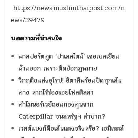
https://news.muslimthaipost.com/n
ews/39479
บทความที่น่าสนใจ
พาสปอร์ตทูต 'ปาเลสไตน์' เจอเบลเยียม
ห้ามออก เพราะติดข้อกฎหมาย
วิกฤติขนส่งยุโรป! อิตาลีพร้อมปิดทุกเส้น
ทาง หากไร้ร่องรอยโฟลติลลา
ทำไมนอร์เวย์ถอนกองทุนจาก
Caterpillar จนสหรัฐฯ ลำบาก?
เวสต์แบงก์คือเส้นแดงจริงหรือ? เอมิเรตส์