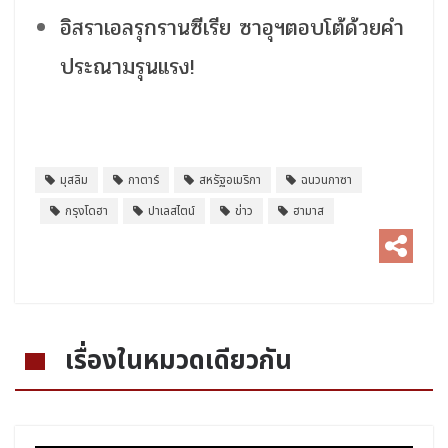
อิสราเอลรุกรานซีเรีย ซาอุฯตอบโต้ด้วยคำ
ประณามรุนแรง!
มุสลิม
กาตาร์
สหรัฐอเมริกา
ฉนวนกาซา
กรุงโดฮา
ปาเลสไตน์
ข่าว
ฮามาส
เรื่องในหมวดเดียวกัน