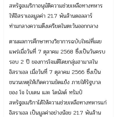
สหรัฐอเมริกาอนุมัติความช่วยเหลือทางทหาร
ให้อิสราเอลมูลค่า 21.7 พันล้านดอลลาร์
ท่ามกลางความตึงเครียดในตะวันออกกลาง
ตามผลการศึกษาทางวิชาการฉบับใหม่ที่เผย
แพร่เมื่อวันที่ 7 ตุลาคม 2568 ซึ่งเป็นวันครบ
รอบ 2 ปี ของการโจมตีโดยกลุ่มฮามาสใน
อิสราเอล เมื่อวันที่ 7 ตุลาคม 2566 ซึ่งเป็น
ชนวนเหตุให้เกิดความขัดแย้ง ภายใต้รัฐบาล
ของ โจ ไบเดน และ โดนัลด์ ทรัมป์
สหรัฐอเมริกาได้ให้ความช่วยเหลือทางทหารแก่
อิสราเอล เป็นมูลค่าอย่างน้อย 21.7 พันล้าน