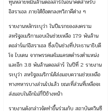
ทุนหลายหมื่นล้านดอลล่าร์ในอนาคตสำหรับ
อิสราเอล ภายใต้ข้อตกลงทวิภาคีต่าง ๆ
รายงานหลักระบุว่า ในปีแรกของสงคราม
สหรัฐอเมริกามอบเงินช่วยเหลือ 17.9 พันล้าน
ดอล่าร์แก่อิสราเอล ซึ่งเป็นช่วงที่ประธานาธิบดี
โจ ไบเดน จากพรรคเดโมแครตดำรงตำแหน่ง
และอีก 3.8 พันล้านดอลล่าร์ ในปีที่ 2 รายงาน
ระบุว่า สหรัฐอเมริกาได้ส่งมอบความช่วยเหลือ
ทางทหารบางส่วนไปแล้ว ขณะที่ส่วนที่เหลือจะ
ส่งมอบในอีกไม่กี่ปีข้างหน้า
รายงานดังกล่าวจัดทำขึ้นร่วมกับ สถาบันควินซี