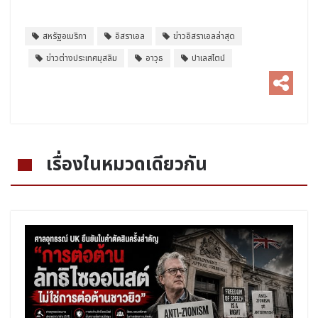
สหรัฐอเมริกา
อิสราเอล
ข่าวอิสราเอลล่าสุด
ข่าวต่างประเทศมุสลิม
อาวุธ
ปาเลสไตน์
เรื่องในหมวดเดียวกัน