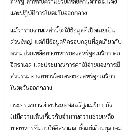
สหรัฐ สำหรับความช่วยเหลือด้านความมั่นคง
และปฏิบัติการในตะวันออกกลาง
แม้ว่ารายงานเหล่านี้จะใช้ข้อมูลที่เปิดเผยเป็น
ส่วนใหญ่ แต่ก็มีข้อมูลที่ครอบคลุมที่สุดเกี่ยวกับ
ความช่วยเหลือทางทหารของสหรัฐอเมริกา ต่อ
อิสราเอล และประมาณการค่าใช้จ่ายของการมี
ส่วนร่วมทางทหารโดยตรงของสหรัฐอเมริกา
ในตะวันออกกลาง
กระทรวงการต่างประเทศสหรัฐอเมริกา ยัง
ไม่มีความเห็นเกี่ยวกับจำนวนความช่วยเหลือ
ทางทหารที่มอบให้อิสราเอล ตั้งแต่เดือนตุลาคม