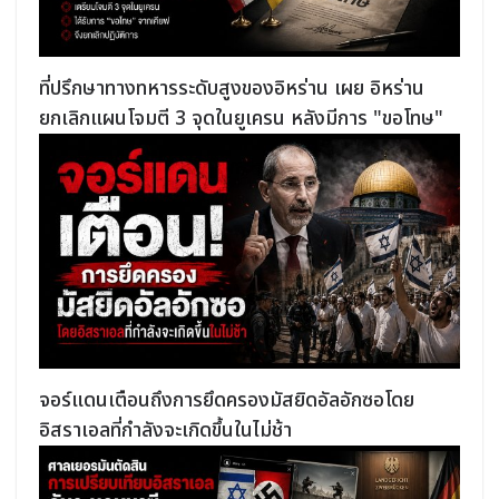
ข่าวกรรมการกลางฯ
ข่าวมุสลิมไทย
ข่าวอาหรับ
ข่าวโลกมุสลิม
ข่าวฮาลาล
ข่าวเจาะประเด็นโลก
ผู้หญิง
Copyright
2018-2026 Muslimthaipost. All rights reserved.
หน้าแรก
เกี่ยวกับเรา
ติดต่อเรา