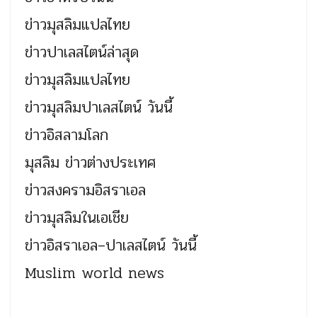
ข่าวมุสลิมแปลไทย
ข่าวปาเลสไตน์ล่าสุด
ข่าวมุสลิมแปลไทย
ข่าวมุสลิมปาเลสไตน์ วันนี้
ข่าวอิสลามโลก
มุสลิม ข่าวต่างประเทศ
ข่าวสงครามอิสราเอล
ข่าวมุสลิมในเอเชีย
ข่าวอิสราเอล–ปาเลสไตน์ วันนี้
Muslim world news