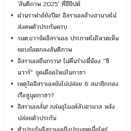
'สันติภาพ 2025' ที่อียิปต์
ด่านราฟาฮ์ยังปิด! อิสราเอลอ้างฮามาสไม่
ส่งศพตัวประกันครบ
รมต.ขวาจัดอิสราเอล ประกาศไม่โหวตเห็น
ชอบข้อตกลงสันติภาพ
อิสราเอลยืนกราน! ไม่คืนร่างพี่น้อง “ซิ
นวาร์” จุดเดือดใหม่ในกาซา
เหตุใดอิสราเอลยังไม่ปล่อย 6 สมาชิกกอง
เรือซูมุดกาซา?
อิสราเอลลั่น! ถล่มอุโมงค์ลับฮามาส หลัง
ปล่อยตัวประกัน
ตัวประกันอิสราเอลถึงประเทศเมื่อไหร่