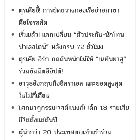
ตุรเคียชี้! การขัดขวางกองเรือช่วยกาซา
คือโจรสลัด
เริ่มแล้ว! แลกเปลี่ยน “ตัวประกัน-นักโทษ
ปาเลสไตน์” หลังครบ 72 ชั่วโมง
ตุรเคีย-อิรัก กดดันหนักไม่ให้ “เนทันยาฮู”
ร่วมซัมมิตอียิปต์!
อาวุธอังกฤษถึงอิสราเอล แตะยอดสูงสุด
ในไม่กี่เดือน
โศกนาฏกรรมเวสต์แบงก์! เด็ก 18 รายเสีย
ชีวิตตั้งแต่ต้นปี
ผู้นำกว่า 20 ประเทศตบเท้าเข้าร่วม