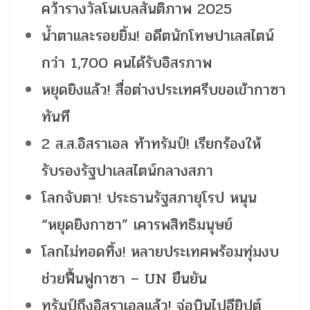
คว้ารางวัลโนเบลสันติภาพ 2025
น้ำตาและรอยยิ้ม! อดีตนักโทษปาเลสไตน์
กว่า 1,700 คนได้รับอิสรภาพ
หยุดยิงแล้ว! สื่อต่างประเทศรีบขอเข้ากาซา
ทันที
2 ส.ส.อิสราเอล ท้าทรัมป์! เรียกร้องให้
รับรองรัฐปาเลสไตน์กลางสภา
โลกจับตา! ประธานรัฐสภายุโรป หนุน
“หยุดยิงกาซา” เคารพสิทธิมนุษย์
โลกไม่ทอดทิ้ง! หลายประเทศพร้อมทุ่มงบ
ช่วยฟื้นฟูกาซา – UN ยืนยัน
ทรัมป์ถึงอิสราเอลแล้ว! จ่อบินไปอียิปต์