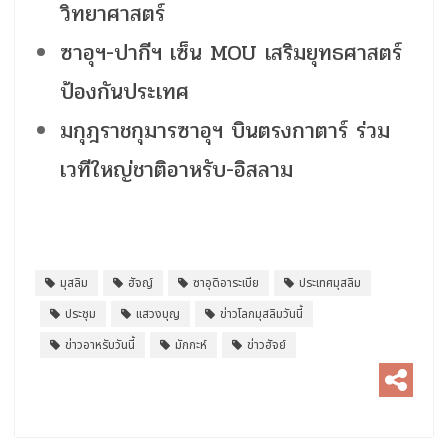
วิทยาศาสตร์
ซาอุฯ-ปากีฯ เซ็น MOU เสริมยุทธศาสตร์
ป้องกันประเทศ
มกุฎราชกุมารซาอุฯ บินตรงกาตาร์ ร่วม
เวทีใหญ่ชาติอาหรับ-อิสลาม
มุสลิม
ฮัจญ์
ซาอุดิอาระเบีย
ประเทศมุสลิม
ประชุม
แสวงบุญ
ข่าวโลกมุสลิมวันนี้
ข่าวอาหรับวันนี้
มักกะห์
ข่าวฮัจย์