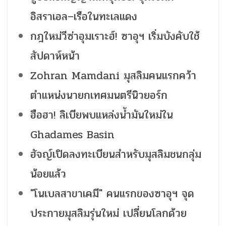
อิสราเอล–เรือในทะเลแดง
กฎใหม่วีซ่าอุมเราะฮ์! ซาอุฯ เริ่มบังคับใช้
สัปดาห์หน้า
Zohran Mamdani มุสลิมคนแรกคว้า
ตำแหน่งนายกเทศมนตรีนิวยอร์ก
ฮือฮา! ลิเบียพบแหล่งน้ำมันใหม่ใน
Ghadames Basin
ฮัจญ์เปิดลงทะเบียนสำหรับมุสลิมชนกลุ่ม
น้อยแล้ว
"โนเบลสาขาเคมี" คนแรกของซาอุฯ จุด
ประกายมุสลิมรุ่นใหม่ เปลี่ยนโลกด้วย