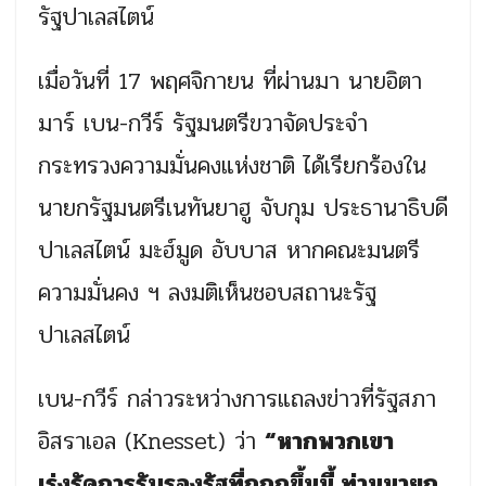
รัฐปาเลสไตน์
เมื่อวันที่ 17 พฤศจิกายน ที่ผ่านมา นายอิตา
มาร์ เบน-กวีร์ รัฐมนตรีขวาจัดประจำ
กระทรวงความมั่นคงแห่งชาติ ได้เรียกร้องใน
นายกรัฐมนตรีเนทันยาฮู จับกุม ประธานาธิบดี
ปาเลสไตน์ มะฮ์มูด อับบาส หากคณะมนตรี
ความมั่นคง ฯ ลงมติเห็นชอบสถานะรัฐ
ปาเลสไตน์
เบน-กวีร์ กล่าวระหว่างการแถลงข่าวที่รัฐสภา
อิสราเอล (Knesset) ว่า
“หากพวกเขา
เร่งรัดการรับรองรัฐที่ถูกกุขึ้นนี้ ท่านนายก