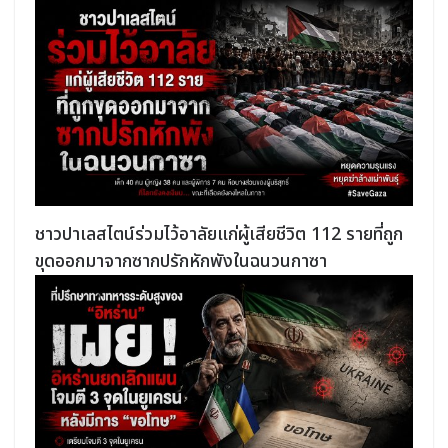
ชาวปาเลสไตน์ร่วมไว้อาลัยแก่ผู้เสียชีวิต 112 รายที่ถูก
ขุดออกมาจากซากปรักหักพังในฉนวนกาซา