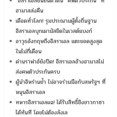
อิสราเอลยืนยันตัวตน “ศพตัวประกัน” ที่
ฮามาสส่งคืน
เดือดทั่วโลก! รุมประณามผู้ตั้งถิ่นฐาน
อิสราเอลบุกเผามัสยิดในเวสต์แบงก์
อาวุธอังกฤษถึงอิสราเอล แตะยอดสูงสุด
ในไม่กี่เดือน
ด่านราฟาฮ์ยังปิด! อิสราเอลอ้างฮามาสไม่
ส่งศพตัวประกันครบ
ผู้นำอิหร่านย้ำ ไม่อาจร่วมมือกับสหรัฐฯ ที่
หนุนอิสราเอล
ทหารอิสราเอลแฉ! ได้รับสิทธิ์ยิงชาวกาซา
ได้ทันที โดยไม่ต้องลังเล