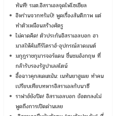
ทันที! รมต.อิสราเอลจุดไฟโซเชียล
อิหร่านจวกทรัมป์! พูดเรื่องสันติภาพ แต่
ทำตัวเหมือนสร้างศัตรู
ไม่คาดคิด! ตัวประกันอิสราเอลบอก ฮา
มาสให้คัมภีร์โตราฮ์-อุปกรณ์สวดมนต์
มกุฎราชกุมารจอร์แดน ชื่นชมอังกฤษ ที่
กล้ารับรองรัฐปาเลสไตน์
อื้อฉาวคุกสเดเตมัน: เนทันยาฮูเผย ทำคน
เปรียบเทียบทหารอิสราเอลกับนาซี
ราฟาฮ์ยังปิด! อิสราเอลบอก ข้อตกลงไม่
พูดถึงการเปิดด่านเลย