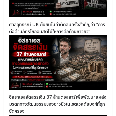
ศาลอุทธรณ์ UK ยืนยันในคำตัดสินครั้งสำคัญว่า “การ
ต่อต้านลัทธิไซออนิสต์ไม่ใช่การต่อต้านชาวยิว”
อิสราเอลจัดสรรเงิน 37 ล้านดอลลาร์เพื่อพัฒนาแหล่ง
มรดกทางวัฒนธรรมของชาวยิวในเขตเวสต์แบงก์ที่ถูก
ยึดครอง