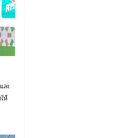
บและ
ให้