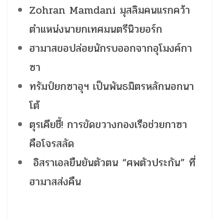
Zohran Mamdani มุสลิมคนแรกคว้า
ตำแหน่งนายกเทศมนตรีนิวยอร์ก
ฮามาสขอปล่อยนักรบออกจากอุโมงค์กา
ซา
ทรัมป์ยกซาอุฯ เป็นพันธมิตรหลักนอกนา
โต้
ตุรเคียชี้! การขัดขวางกองเรือช่วยกาซา
คือโจรสลัด
อิสราเอลยืนยันตัวตน “ศพตัวประกัน” ที่
ฮามาสส่งคืน