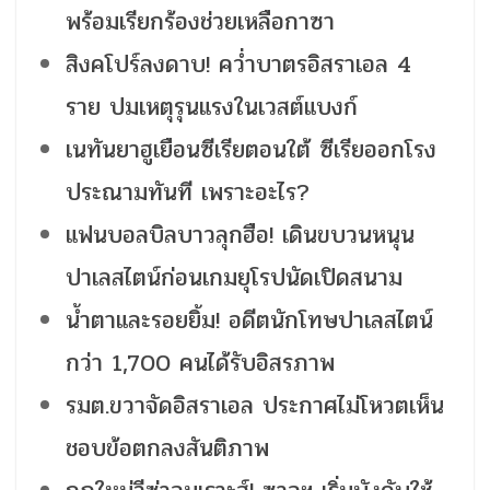
พร้อมเรียกร้องช่วยเหลือกาซา
สิงคโปร์ลงดาบ! คว่ำบาตรอิสราเอล 4
ราย ปมเหตุรุนแรงในเวสต์แบงก์
เนทันยาฮูเยือนซีเรียตอนใต้ ซีเรียออกโรง
ประณามทันที เพราะอะไร?
แฟนบอลบิลบาวลุกฮือ! เดินขบวนหนุน
ปาเลสไตน์ก่อนเกมยุโรปนัดเปิดสนาม
น้ำตาและรอยยิ้ม! อดีตนักโทษปาเลสไตน์
กว่า 1,700 คนได้รับอิสรภาพ
รมต.ขวาจัดอิสราเอล ประกาศไม่โหวตเห็น
ชอบข้อตกลงสันติภาพ