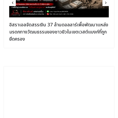
อิสราเอลจัดสรรเงิน 37 ล้านดอลลาร์เพื่อพัฒนาแหล่ง
มรดกทางวัฒนธรรมของชาวยิวในเขตเวสต์แบงก์ที่ถูก
ยึดครอง