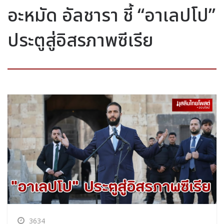
อะหมัด อัลชารา ชี้ “อาเลปโป”
ประตูสู่อิสรภาพซีเรีย
3634