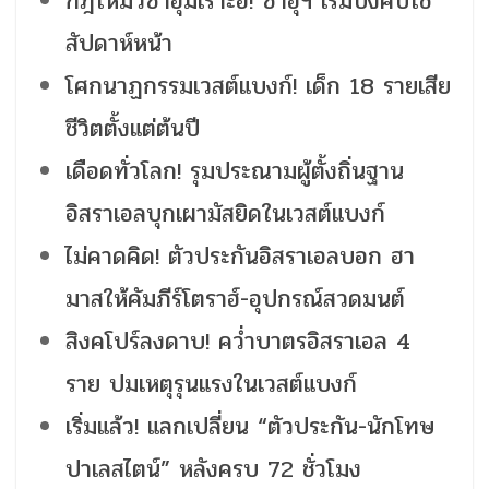
กฎใหม่วีซ่าอุมเราะฮ์! ซาอุฯ เริ่มบังคับใช้
สัปดาห์หน้า
โศกนาฏกรรมเวสต์แบงก์! เด็ก 18 รายเสีย
ชีวิตตั้งแต่ต้นปี
เดือดทั่วโลก! รุมประณามผู้ตั้งถิ่นฐาน
อิสราเอลบุกเผามัสยิดในเวสต์แบงก์
ไม่คาดคิด! ตัวประกันอิสราเอลบอก ฮา
มาสให้คัมภีร์โตราฮ์-อุปกรณ์สวดมนต์
สิงคโปร์ลงดาบ! คว่ำบาตรอิสราเอล 4
ราย ปมเหตุรุนแรงในเวสต์แบงก์
เริ่มแล้ว! แลกเปลี่ยน “ตัวประกัน-นักโทษ
ปาเลสไตน์” หลังครบ 72 ชั่วโมง