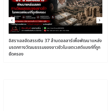
อิสราเอลจัดสรรเงิน 37 ล้านดอลลาร์เพื่อพัฒนาแหล่ง
มรดกทางวัฒนธรรมของชาวยิวในเขตเวสต์แบงก์ที่ถูก
ยึดครอง