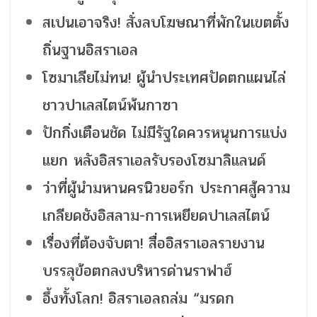
สเปนเอาจริง! สั่งลบโฆษณาที่พักในเขตตั้ง
ถิ่นฐานอิสราเอล
โซมาเลียไม่ทน! ผู้นำประเทศปัดตกแผนไล่
ชาวปาเลสไตน์พ้นกาซา
ปักกิ่งเตือนชัด ไม่มีรัฐใดควรหนุนการแบ่ง
แยก หลังอิสราเอลรับรองโซมาลิแลนด์
ว่าที่ผู้นำมหานครนิวยอร์ก ประกาศสู้ความ
เกลียดชังอิสลาม-การเหยียดปาเลสไตน์
เรื่องที่ต้องจับตา! สื่ออิสราเอลรายงาน
บรรลุข้อตกลงบริหารด่านราฟาฮ์
อึ้งทั้งโลก! อิสราเอลถล่ม “มรดก