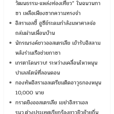
วัฒนธรรม-แหล่งท่องเที่ยว” ในฉนวนกา
ซา เหลือเพียงซากความทรงจำ
อิสราเอลชี้ ฮูซีย์ระดมกำลังมหาศาลจ่อ
ถล่มผ่านเพื่อนบ้าน
นักรณรงค์ชาวออสเตรเลีย เข้ารับอิสลาม
หลังร่วมเรือช่วยกาซา
เกรตาโดนรวบ! ระหว่างเคลื่อนไหวหนุน
ปาเลสไตน์ที่ลอนดอน
กองทัพอิสราเอลเตรียมติดอาวุธกองหนุน
10,000 นาย
กราดยิงออสเตรเลีย เขย่าอิสราเอล
รมว.ต่างประเทศเรียกร้องชาวยิวย้ายถิ่น