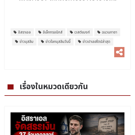
อิสราเอล
อิเล็กทรอนิกส์
เวสต์แบงก์
ฉนวนกาซา
ข่าวมุสลิม
ข่าวโลกมุสลิมวันนี้
ข่าวปาเลสไตน์ล่าสุด
เรื่องในหมวดเดียวกัน