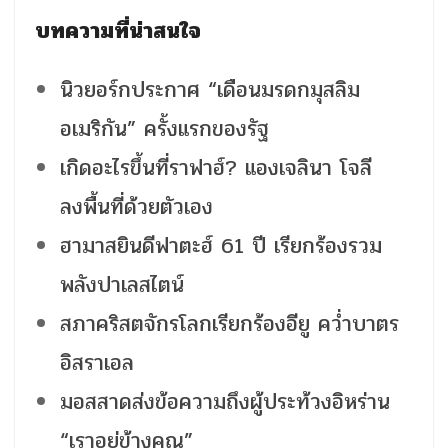
บทความที่น่าสนใจ
นิวยอร์กประกาศ “เดือนมรดกมุสลิม
อเมริกัน” ครั้งแรกของรัฐ
เกิดอะไรขึ้นที่ราฟาฮ์? แองเจลินา โจลี
ลงพื้นที่ด้วยตัวเอง
ฮามาสยินดีฟาตะฮ์ 61 ปี เรียกร้องรวม
พลังปาเลสไตน์
สภาคริสตจักรโลกเรียกร้องอียู คว่ำบาตร
อิสราเอล
มอสสาดส่งข้อความถึงผู้ประท้วงอิหร่าน
“เราอยู่ข้างคุณ”