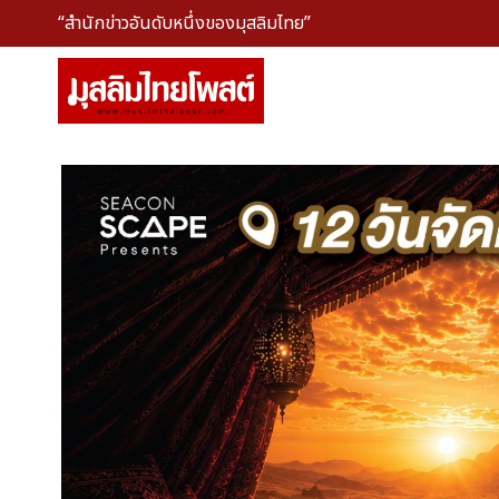
“สำนักข่าวอันดับหนึ่งของมุสลิมไทย”