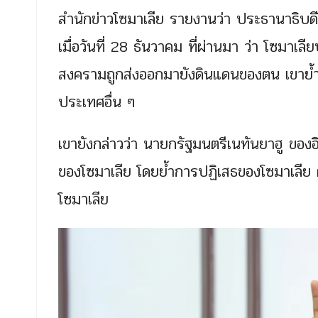
สำนักข่าวโซมาเลีย รายงานว่า ประธานาธิบดี
เมื่อวันที่ 28 ธันวาคม ที่ผ่านมา ว่า โซมาเ
สงครามถูกส่งออกมายังดินแดนของตน เขาย้ำ
ประเทศอื่น ๆ
เขายังกล่าวว่า นายกรัฐมนตรีเนทันยาฮู ของ
ของโซมาเลีย โดยย้ำการปฏิเสธของโซมาเลีย
โซมาเลีย