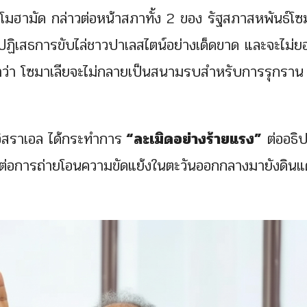
โมฮามัด กล่าวต่อหน้าสภาทั้ง 2 ของ รัฐสภาสหพันธ์โซ
ลียปฏิเสธการขับไล่ชาวปาเลสไตน์อย่างเด็ดขาด และจะไม่ย
ว่า โซมาเลียจะไม่กลายเป็นสนามรบสำหรับการรุกราน
อิสราเอล ได้กระทำการ
“ละเมิดอย่างร้ายแรง”
ต่ออธิ
 ต่อการถ่ายโอนความขัดแย้งในตะวันออกกลางมายังดิน