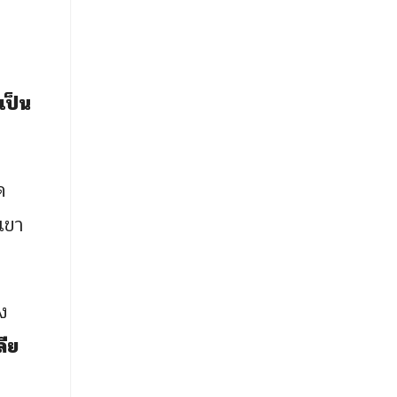
เป็น
ด
เขา
ง
ีย