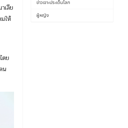
ข่าวเจาะประเด็นโลก
มาเลีย
ผู้หญิง
อมให้
ปไตย
แดน