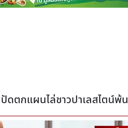
ทศปัดตกแผนไล่ชาวปาเลสไตน์พ้