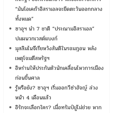
“มันโอเคถ้าอิสราเอลจะยึดตะวันออกกลาง
ทั้งหมด”
ซาอุฯ นำ 7 ชาติ “ประณามอิสราเอล”
ปมผนวกเวสต์แบงก์
มุสลิมไนจีเรียหวังสันติในรอมฎอน หลัง
เหตุโจมตีสหรัฐฯ
อิหร่านให้ประกันตัวนักเคลื่อนไหวการเมือง
ก่อนขึ้นศาล
รู้หรือยัง? ซาอุฯ เริ่มออกวีซ่าฮัจญ์ ล่วง
หน้า 4 เดือนแล้ว
อิรักจะเลือกใคร? เมื่อทรัมป์ขู่ไม่ช่วย หาก