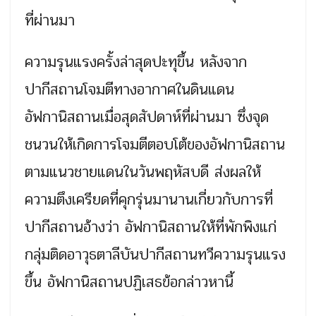
ที่ผ่านมา
ความรุนแรงครั้งล่าสุดปะทุขึ้น หลังจาก
ปากีสถานโจมตีทางอากาศในดินแดน
อัฟกานิสถานเมื่อสุดสัปดาห์ที่ผ่านมา ซึ่งจุด
ชนวนให้เกิดการโจมตีตอบโต้ของอัฟกานิสถาน
ตามแนวชายแดนในวันพฤหัสบดี ส่งผลให้
ความตึงเครียดที่คุกรุ่นมานานเกี่ยวกับการที่
ปากีสถานอ้างว่า อัฟกานิสถานให้ที่พักพิงแก่
กลุ่มติดอาวุธตาลีบันปากีสถานทวีความรุนแรง
ขึ้น อัฟกานิสถานปฏิเสธข้อกล่าวหานี้