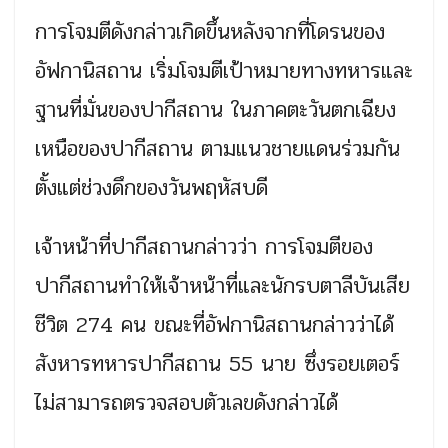
การโจมตีดังกล่าวเกิดขึ้นหลังจากที่โดรนของ
อัฟกานิสถาน เริ่มโจมตีเป้าหมายทางทหารและ
ฐานที่มั่นของปากีสถาน ในภาคตะวันตกเฉียง
เหนือของปากีสถาน ตามแนวชายแดนร่วมกัน
ตั้งแต่ช่วงดึกของวันพฤหัสบดี
เจ้าหน้าที่ปากีสถานกล่าวว่า การโจมตีของ
ปากีสถานทำให้เจ้าหน้าที่และนักรบตาลีบันเสีย
ชีวิต 274 คน ขณะที่อัฟกานิสถานกล่าวว่าได้
สังหารทหารปากีสถาน 55 นาย ซึ่งรอยเตอร์
ไม่สามารถตรวจสอบตัวเลขดังกล่าวได้