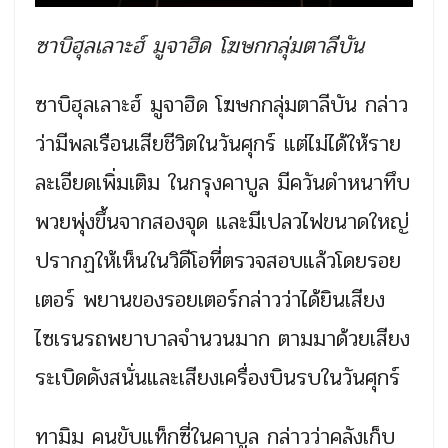
ซาบิฮุลเลาะฮ์ มูจาฮิด โฆษกกลุ่มตาลีบัน
ซาบิฮุลเลาะฮ์ มูจาฮิด โฆษกกลุ่มตาลีบัน กล่าว
ว่ามีพลเรือนเสียชีวิตในวันศุกร์ แต่ไม่ได้ให้ราย
ละเอียดเพิ่มเติม ในกรุงคาบูล มีควันดำหนาทึบ
พวยพุ่งขึ้นจากสองจุด และมีเปลวไฟขนาดใหญ่
ปรากฏให้เห็นในวิดีโอที่ตรวจสอบแล้วโดยรอย
เตอร์ พยานของรอยเตอร์กล่าวว่าได้ยินเสียง
ไซเรนรถพยาบาลจำนวนมาก ตามมาด้วยเสียง
ระเบิดดังสนั่นและเสียงเครื่องบินรบในวันศุกร์
ทามิม คนขับแท็กซี่ในคาบูล กล่าวว่าคลังเก็บ