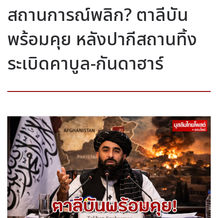
สถานการณ์พลิก? ตาลีบัน
พร้อมคุย หลังปากีสถานทิ้ง
ระเบิดคาบูล-กันดาฮาร์