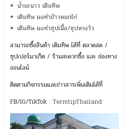
น้ำมะนาว เติมทิพ
เติมทิพ ผงทำข้าวหมกไก่
เติมทิพ ผงทำซุปเนื้อ/ซุปหางวัว
สามารถซื้อสินค้า เติมทิพ ได้ที่ ตลาดสด /
ซุปเปอร์มาเก็ต / ร้านสะดวกซื้อ และ ช่องทาง
ออนไลน์
ติดตามกิจกรรมและข่าวสารเพิ่มเติมได้ที่
FB/IG/TikTok :
TermtipThailand