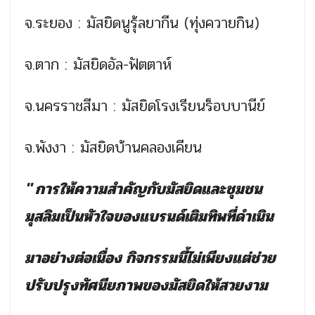
จ.ระยอง : มัสยิดนูรุ้ลยากีน (ทุ่งควายกิน)
จ.ตาก : มัสยิดอัล-ฟัตตาห์
จ.นครราชสีมา : มัสยิดโรงเรียนร็อบบานีย์
จ.พังงา : มัสยิดบ้านคลองเคียน
" การให้ความสำคัญกับมัสยิดและชุมชน
มุสลิมเป็นหัวใจของแบรนด์เติมทิพที่ดำเนิน
มาอย่างต่อเนื่อง กิจกรรมนี้ไม่เพียงแต่ช่วย
ปรับปรุงทัศนียภาพของมัสยิดให้สวยงาม