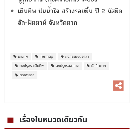
เติมทิพ ปันน้ำใจ สร้างรอยยิ้ม ปี 2 มัสยิด
อัล-ฟัตตาห์ จังหวัดตาก
เติมทิพ
Termtip
กิจกรรมจิตอาสา
ผงปรุงรสเติมทิพ
ผงปรุงรสฮาลาล
มัสยิดตาก
ตราฮาลาล
เรื่องในหมวดเดียวกัน