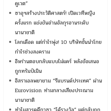
คูเวต”
ซาอุฯสร้างประวัติศาสตร์! เปิดเวทีหญิง
ครั้งแรก แข่งขันอ่านอัลกุรอานระดับ
นานาชาติ
โลกเดือด แต่กำไรพุ่ง! 10 บริษัทชั้นนำโกย
กำไรช่วงสงคราม
อิหร่านตอบกลับแบบไม่แคร์ หลังข้อเสนอ
ถูกทรัมป์เมิน
อิสราเอลพยายาม “รีแบรนด์ประเทศ” ผ่าน
Eurovision ท่ามกลางเสียงประณาม
นานาชาติ
ทำไมสารคดีกาซา “ได้รางวัล” แต่กลับถูก