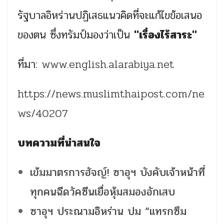
รัฐบาลอิหร่านปฏิเสธแนวคิดที่จะแก้ไขข้อเสนอ
ของตน ซึ่งทรัมป์มองว่าเป็น
"เรื่องไร้สาระ"
ที่มา:
www.english.alarabiya.net
https://news.muslimthaipost.com/ne
ws/40207
บทความที่น่าสนใจ
เข้มมาตรการฮัจญ์! ซาอุฯ บังคับเจ้าหน้าที่
ทุกคนฉีดวัคซีนเยื่อหุ้มสมองอักเสบ
ซาอุฯ ประณามอิหร่าน ปม “แทรกซึม