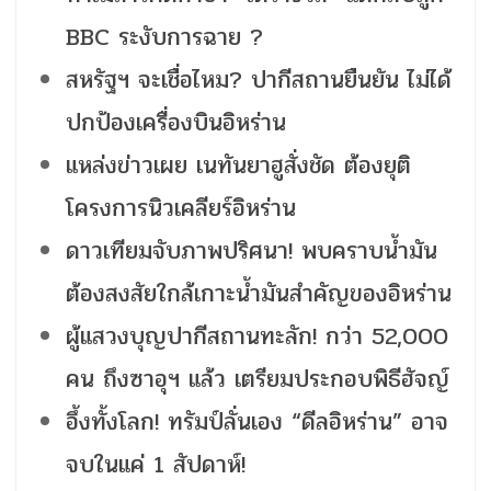
BBC ระงับการฉาย ?
สหรัฐฯ จะเชื่อไหม? ปากีสถานยืนยัน ไม่ได้
ปกป้องเครื่องบินอิหร่าน
แหล่งข่าวเผย เนทันยาฮูสั่งชัด ต้องยุติ
โครงการนิวเคลียร์อิหร่าน
ดาวเทียมจับภาพปริศนา! พบคราบน้ำมัน
ต้องสงสัยใกล้เกาะน้ำมันสำคัญของอิหร่าน
ผู้แสวงบุญปากีสถานทะลัก! กว่า 52,000
คน ถึงซาอุฯ แล้ว เตรียมประกอบพิธีฮัจญ์
อึ้งทั้งโลก! ทรัมป์ลั่นเอง “ดีลอิหร่าน” อาจ
จบในแค่ 1 สัปดาห์!