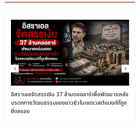
อิสราเอลจัดสรรเงิน 37 ล้านดอลลาร์เพื่อพัฒนาแหล่ง
มรดกทางวัฒนธรรมของชาวยิวในเขตเวสต์แบงก์ที่ถูก
ยึดครอง