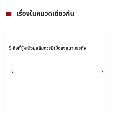
เรื่องในหมวดเดียวกัน
5 สิ่งที่ผู้หญิงมุสลิมควรมีเมื่อลงสนามธุรกิจ
่