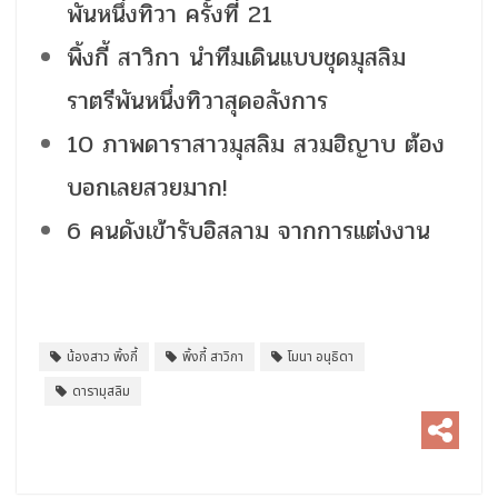
พันหนึ่งทิวา ครั้งที่ 21
พิ้งกี้ สาวิกา นำทีมเดินแบบชุดมุสลิม
ราตรีพันหนึ่งทิวาสุดอลังการ
10 ภาพดาราสาวมุสลิม สวมฮิญาบ ต้อง
บอกเลยสวยมาก!
6 คนดังเข้ารับอิสลาม จากการแต่งงาน
น้องสาว พิ้งกี้
พิ้งกี้ สาวิกา
โมนา อนุธิดา
ดารามุสลิม