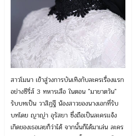
สาวโมนา เข้าสู่วงการบันเทิงกับละครเรื่องแรก
อย่างซีรี่ส์ 3 ทหารเสือ ในตอน "มายาตวัน"
รับบทเป็น วาสิฏฐี น้องสาวของนางเอกที่รับ
บทโดย ญาญ่า อุรัสยา ซึ่งถือเป็นละครเเจ้ง
เกิดของเธอเลยก็ว่าได้ จากนั้นก็ได้มาเล่น ละคร