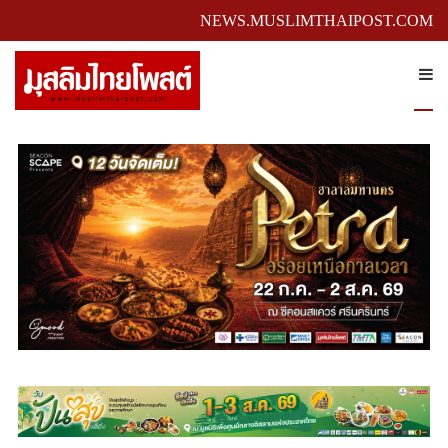
NEWS.MUSLIMTHAIPOST.COM