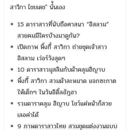
สาวิกา ไชยเดช" นั่้นเอง
15 ดาราสาวที่นับถือศาสนา “อิสลาม”
สวยคมมีใครบ้างมาดูกัน?
เปิดภาพ พิ้งกี้ สาวิกา ถ่ายชุดเจ้าสาว
อิสลาม เว่อร์วังสุดๆ
10 ดาราสาวมุสลิมกับผ้าคลุมฮิญาบ
พิ้งกี้ สาวิกา สวมผ้าละหมาด แจกซะกาต
ให้เด็กๆ ในวันอิดิ้ลอัฎฮา
รวมดาราคลุม ฮิญาบ โชว์แค่หน้าก็สวย
เลอค่าได้
9 ภาพดาราสาวไทย สวมชุดแต่งงานแบบ