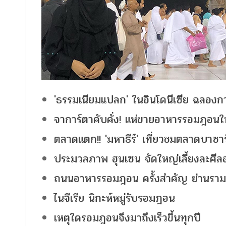
'ธรรมเนียมแปลก' ในอินโดนีเซีย ฉลอง
จาการ์ตาคับคั่ง! แห่ขายอาหารรอมฎอน
ตลาดแตก!! 'มหาธีร์' เที่ยวชมตลาดบาซา
ประมวลภาพ ฮุนเซน จัดใหญ่เลี้ยงละศีลอ
ถนนอาหารรอมฎอน ครั้งสำคัญ ย่านรา
ไนจีเรีย นิกะห์หมู่รับรอมฎอน
เหตุใดรอมฎอนจึงมาถึงเร็วขึ้นทุกปี