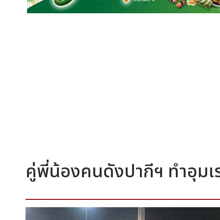
คู่พี่น้องคนดังปากีฯ ทำอุ