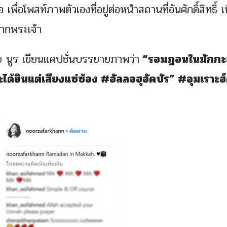
่อโพสท์ภาพตัวเองที่อยู่ต่อหน้าสถานที่อันศักดิ์สิทธิ์ เพ
ากพระเจ้า
วย นูร เขียนแคปชั่นบรรยายภาพว่า
“รอมฎอนในมักกะฮ
ด้ยินแต่เสียงแซ่ซ้อง #อัลลอฮุอัคบัร” #อุมเราะฮ์ค