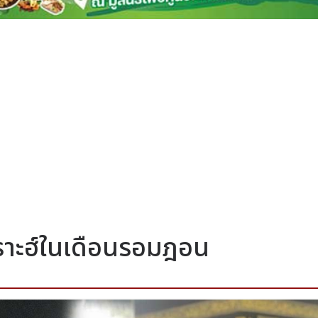
มเราะฮ์ในเดือนรอมฎอน