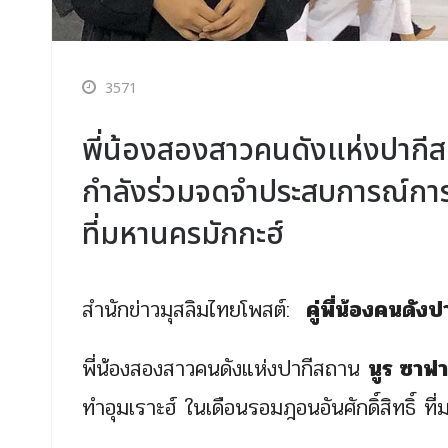
3571
พี่น้องสองสาวคนดังแห่งปากีสถ
กำลังร่วมจดจำประสบการณ์การทำ
ที่มหานครมักกะฮ์
สำนักข่าวมุสลิมไทยโพสต์:
คู่พี่น้องคนดั
พี่น้องสองสาวคนดังแห่งปากีสถาน
นูร ซาฟา
ทำอุมเราะฮ์ ในเดือนรอมฎอนอันศักดิ์สิทธิ์ ที