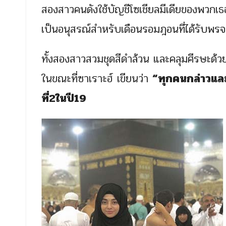
สองสาวคนดังใช้บัญชีโซเชียลมีเดียของพวกเธอ เพื
เป็นอนุสรณ์สำหรับเดือนรอมฎอนที่ได้รับพรจ
ทั้งสองสาวสวมชุดสีดำล้วน และคลุมศีรษะด้
ในขณะที่ซาเราะฮ์ เขียนว่า
“ทุกคนกล่าวและไ
ที่2ในปี19