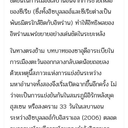
ชัดขึ้นในการเมืองเลบานอนจากการช่วยเหลือ
ของซีเรีย (ซึ่งทั้งฮิซบุลลอฮ์และซีเรียต่างเป็น
พันธมิตรใกล้ชิดกับอิหร่าน) ทำให้อิทธิพลของ
อิหร่านแพร่ขยายอย่างเด่นชัดในระยะหลัง
ในทางตรงข้าม บทบาทของซาอุดีอาระเบียใน
การเมืองตะวันออกกลางกลับลดน้อยถอยลง
ด้วยเหตุนี้สภาวะแห่งการแข่งขันระหว่าง
มหาอำนาจทั้งสองจึงเริ่มเปิดฉากขึ้นอีกครั้ง ไม่
ว่าจะเป็นการแข่งขันกันในสมรภูมิอิรักหลังยุค
ฮุสเซน หรือสงคราม 33 วันในเลบานอน
ระหว่างฮิซบุลลอฮ์กับอิสราเอล (2006) ตลอด