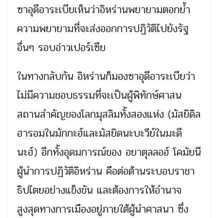
ซาอุดีอาระเบียเห็นว่าอิหร่านพยายามตอกย้ำ
ความพยายามที่จะส่งออกการปฏิวัติไปยังรัฐ
อื่นๆ รอบอ่าวเปอร์เซีย
ในทางกลับกัน อิหร่านก็มองซาอุดีอาระเบียว่า
ไม่มีความชอบธรรมที่จะเป็นผู้พิทักษ์ศาสน
สถานสำคัญของโลกมุสลิมทั้งสองแห่ง (มัสยิดิล
ฮารอมในมักกะฮ์และมัสยิดนะบะวีย์ในมะดี
นะฮ์) อีกทั้งอุดมการณ์ของ อยาตุลลอฮ์ โคมัยนี
ผู้นำการปฏิวัติอิหร่าน คือต่อต้านระบอบราชา
ธิปไตยอย่างแข็งขัน และต้องการให้อำนาจ
สูงสุดทางการเมืองอยู่ภายใต้ผู้นำศาสนา ซึ่ง