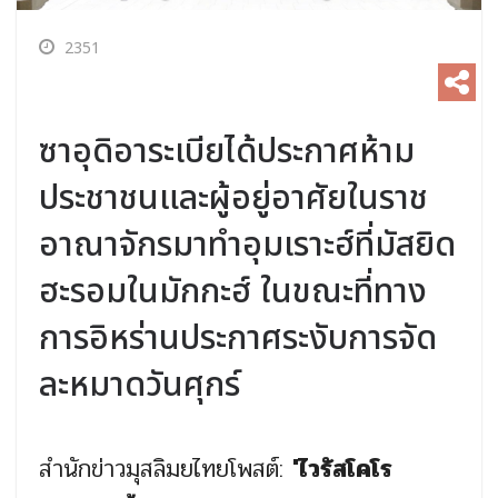
2351
ซาอุดิอาระเบียได้ประกาศห้าม
ประชาชนและผู้อยู่อาศัยในราช
อาณาจักรมาทำอุมเราะฮ์ที่มัสยิด
ฮะรอมในมักกะฮ์ ในขณะที่ทาง
การอิหร่านประกาศระงับการจัด
ละหมาดวันศุกร์
สำนักข่าวมุสลิมยไทยโพสต์:
'ไวรัสโคโร