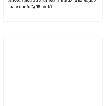
AC ใช้เงิน 30 ล้านดอลลาร์ แต่ไม่สามารถหยุดยั้ง
โมฮาเหม็
-ซาเยดในรัฐมิชิแกนได้
ท่ามกลาง