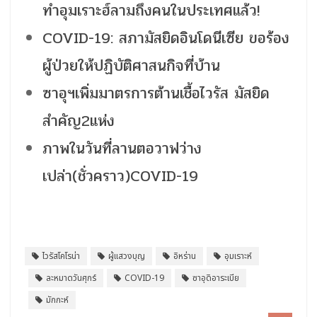
ทำอุมเราะฮ์ลามถึงคนในประเทศแล้ว!
COVID-19: สภามัสยิดอินโดนีเซีย ขอร้อง
ผู้ป่วยให้ปฏิบัติศาสนกิจที่บ้าน
ซาอุฯเพิ่มมาตรการต้านเชื้อไวรัส มัสยิด
สำคัญ2แห่ง
ภาพในวันที่ลานตอวาฟว่าง
เปล่า(ชั่วคราว)COVID-19
ไวรัสโคโรน่า
ผู้แสวงบุญ
อิหร่าน
อุมเราะห์
ละหมาดวันศุกร์
COVID-19
ซาอุดิอาระเบีย
มักกะห์