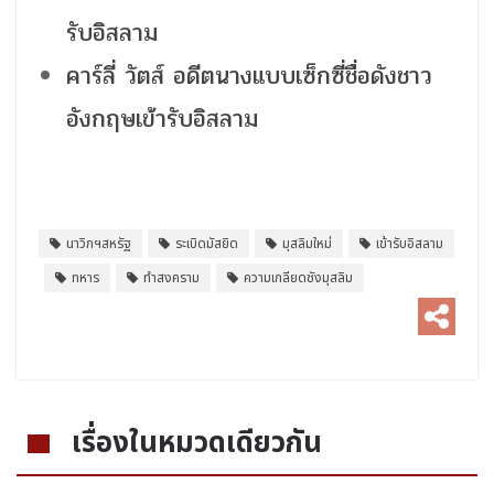
รับอิสลาม
คาร์ลี่ วัตส์ อดีตนางแบบเซ็กซี่ชื่อดังชาว
อังกฤษเข้ารับอิสลาม
นาวิกฯสหรัฐ
ระเบิดมัสยิด
มุสลิมใหม่
เข้ารับอิสลาม
ทหาร
ทำสงคราม
ความเกลียดชังมุสลิม
เรื่องในหมวดเดียวกัน