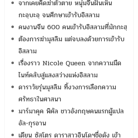
จากเคยคิดฆ่าตัวตาย หนุ่มจีนฝันเห็น
กะอฺบะอฺ จนศึกษาเข้ารับอิสลาม
คนงานจีน 600 คนเข้ารับอิสลามที่มักกะฮฺ
ต้องการฆ่ามุสลิม แต่จบลงด้วยการเข้ารับ
อิสลาม
เรื่องราว Nicole Queen จากความมืด
ไนท์คลับสู่แสงสว่างแห่งอิสลาม
ดาราวัยรุ่นมุสลิม ทิ้งวงการเลือกความ
ศรัทธาในศาสนา
มาร์มาคุค พิคัล ชาวอังกฤษคนแรกผู้แปล
อัล-กุรอาน
เดียน ซัสโตร ดาราสาวอินโดฯชื่อดัง เข้า