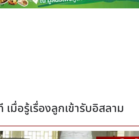
เมื่อรู้เรื่องลูกเข้ารับอิสลาม