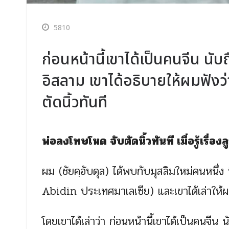
5810
ก่อนหน้านี้เขาได้เป็นคนจีน นับ
อิสลาม เขาได้อธิบายให้ผมฟังว่า เ
ตัดนิ้วทันที
พ่อลงโทษโหด จับตัดนิ้วทันที เมื่อรู้เรื่อง
ผม (ชัยคฺอับดุล) ได้พบกับมุสลิมใหม่คนหน
Abidin ประเทศมาเลเซีย) และเขาได้เล่าให้ผม
โดยเขาได้เล่าว่า ก่อนหน้านี้เขาได้เป็นคนจีน