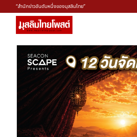
“สำนักข่าวอันดับหนึ่งของมุสลิมไทย”