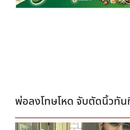
พ่อลงโทษโหด จับตัดนิ้วทันที 