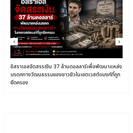
อิสราเอลจัดสรรเงิน 37 ล้านดอลลาร์เพื่อพัฒนาแหล่ง
มรดกทางวัฒนธรรมของชาวยิวในเขตเวสต์แบงก์ที่ถูก
ยึดครอง